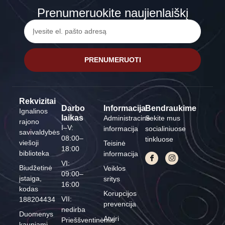
Prenumeruokite naujienlaiškį
PRENUMERUOTI
Rekvizitai
Darbo
Informacija
Bendraukime
Ignalinos
laikas
Administracinė
Sekite mus
rajono
I–V:
informacija
socialiniuose
savivaldybės
08:00–
tinkluose
viešoji
Teisinė
18:00
biblioteka
informacija
VI:
Biudžetinė
Veiklos
09:00–
įstaiga,
sritys
16:00
kodas
Korupcijos
VII:
188204434
prevencija
nedirba
Duomenys
Atviri
Prieššventinėmis
kaupiami