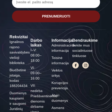
PRENUMERUOTI
Rekvizitai
Darbo
Informacija
Bendraukime
Ignalinos
laikas
Administracinė
Sekite mus
rajono
I–V:
informacija
socialiniuose
savivaldybės
08:00–
tinkluose
viešoji
Teisinė
18:00
biblioteka
informacija
VI:
Biudžetinė
Veiklos
09:00–
įstaiga,
sritys
16:00
kodas
Korupcijos
VII:
188204434
prevencija
nedirba
Duomenys
Atviri
Prieššventinėmis
kaupiami
duomenys
dienomis
ir saugomi
dirbame
Asmens
Juridinių
viena