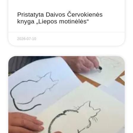
Pristatyta Daivos Červokienės
knyga „Liepos motinėlės“
2026-07-10