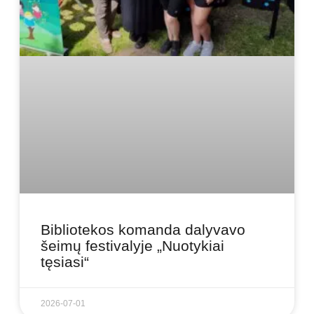
Bibliotekos komanda dalyvavo
šeimų festivalyje „Nuotykiai
tęsiasi“
2026-07-01