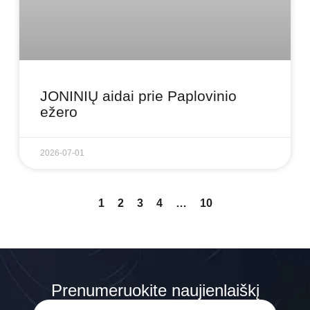
JONINIŲ aidai prie Paplovinio
ežero
2026-07-01
1
2
3
4
…
10
Prenumeruokite naujienlaiškį