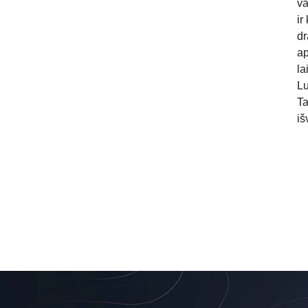
va
ir
dr
ap
la
Lu
Ta
iš