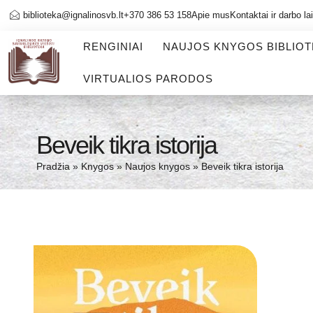
biblioteka@ignalinosvb.lt
+370 386 53 158
Apie mus
Kontaktai ir darbo la
RENGINIAI
NAUJOS KNYGOS BIBLIO
VIRTUALIOS PARODOS
Beveik tikra istorija
Pradžia
»
Knygos
»
Naujos knygos
»
Beveik tikra istorija