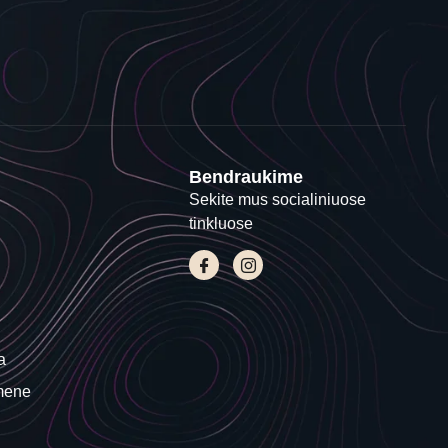
Bendraukime
Sekite mus socialiniuose
tinkluose
a
mene