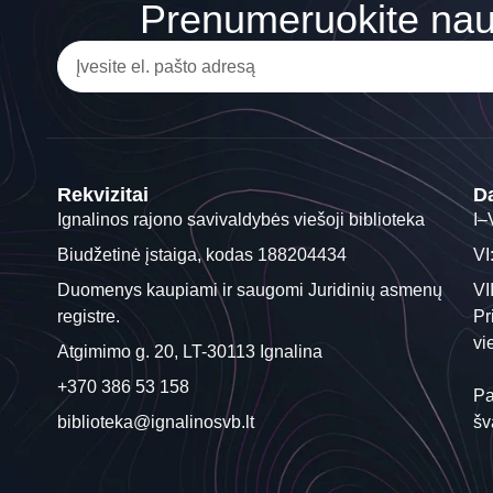
Prenumeruokite nauj
Rekvizitai
Da
Ignalinos rajono savivaldybės viešoji biblioteka
I–
Biudžetinė įstaiga, kodas 188204434
VI
Duomenys kaupiami ir saugomi Juridinių asmenų
VI
registre.
Pr
vi
Atgimimo g. 20, LT-30113 Ignalina
+370 386 53 158
Pa
biblioteka@ignalinosvb.lt
šv