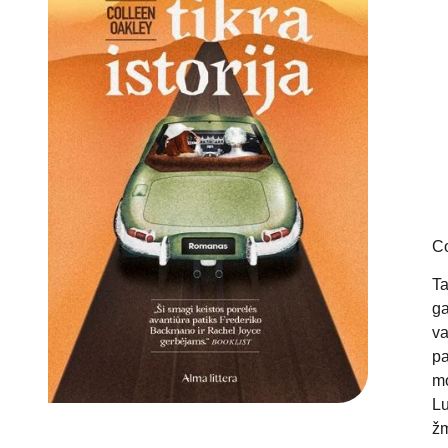
Co
Ta
ga
va
pa
mo
Lu
žm