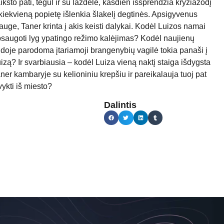
ikšto pati, tegul ir su lazdele, kasdien išsprendžia kryžiažodį
 kiekvieną popietę išlenkia šlakelį degtinės. Apsigyvenus
auge, Taner krinta į akis keisti dalykai. Kodėl Luizos namai
saugoti lyg ypatingo režimo kalėjimas? Kodėl naujienų
idoje parodoma įtariamoji brangenybių vagilė tokia panaši į
izą? Ir svarbiausia – kodėl Luiza vieną naktį staiga išdygsta
ner kambaryje su kelioniniu krepšiu ir pareikalauja tuoj pat
vykti iš miesto?
Dalintis