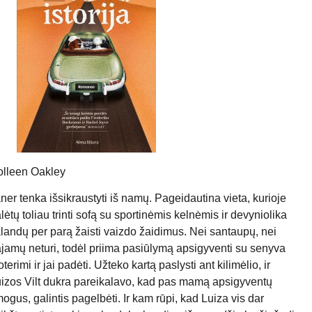
lleen Oakley
ner tenka išsikraustyti iš namų. Pageidautina vieta, kurioje
lėtų toliau trinti sofą su sportinėmis kelnėmis ir devyniolika
landų per parą žaisti vaizdo žaidimus. Nei santaupų, nei
jamų neturi, todėl priima pasiūlymą apsigyventi su senyva
terimi ir jai padėti. Užteko kartą paslysti ant kilimėlio, ir
izos Vilt dukra pareikalavo, kad pas mamą apsigyventų
ogus, galintis pagelbėti. Ir kam rūpi, kad Luiza vis dar