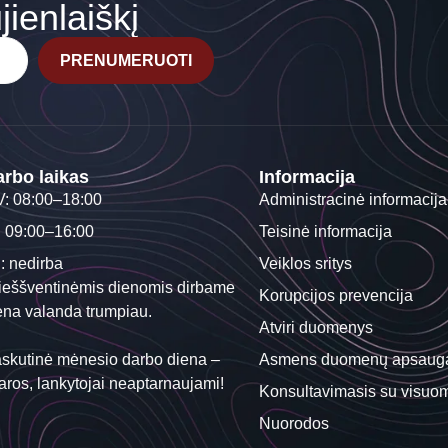
ienlaiškį
PRENUMERUOTI
rbo laikas
Informacija
V: 08:00–18:00
Administracinė informacija
: 09:00–16:00
Teisinė informacija
I: nedirba
Veiklos sritys
ieššventinėmis dienomis dirbame
Korupcijos prevencija
ena valanda trumpiau.
Atviri duomenys
skutinė mėnesio darbo diena –
Asmens duomenų apsaug
aros, lankytojai neaptarnaujami!
Konsultavimasis su visuo
Nuorodos