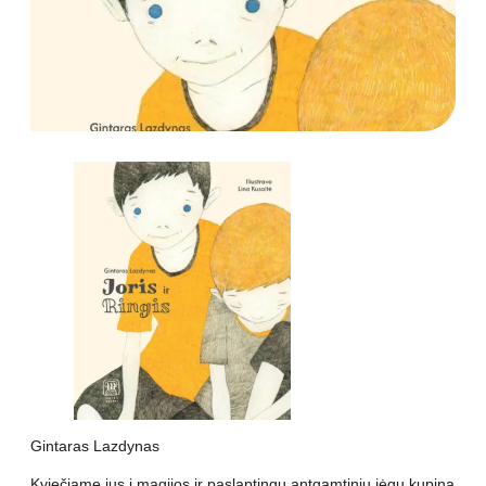
Gintaras Lazdynas
Kviečiame jus į magijos ir paslaptingų antgamtinių jėgų kupiną