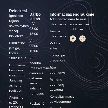
Rekvizitai
Darbo
Informacija
Bendraukime
Ignalinos
laikas
Administracinė
Sekite mus
rajono
I–V:
informacija
socialiniuose
savivaldybės
08:00–
tinkluose
viešoji
Teisinė
18:00
biblioteka
informacija
VI:
Biudžetinė
Veiklos
09:00–
įstaiga,
sritys
16:00
kodas
Korupcijos
VII:
188204434
prevencija
nedirba
Duomenys
Atviri
Prieššventinėmis
kaupiami
duomenys
dienomis
ir saugomi
dirbame
Asmens
Juridinių
viena
duomenų
asmenų
valanda
apsauga
registre.
trumpiau.
Konsultavimasis
Atgimimo
su visuomene
g. 20,
Paskutinė
LT-30113