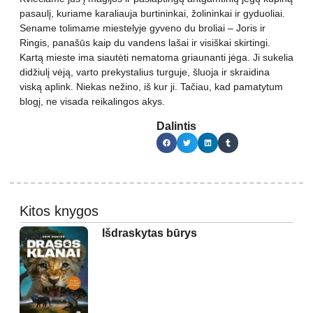
pasaulį, kuriame karaliauja burtininkai, žolininkai ir gyduoliai.
Sename tolimame miestelyje gyveno du broliai – Joris ir
Ringis, panašūs kaip du vandens lašai ir visiškai skirtingi.
Kartą mieste ima siautėti nematoma griaunanti jėga. Ji sukelia
didžiulį vėją, varto prekystalius turguje, šluoja ir skraidina
viską aplink. Niekas nežino, iš kur ji. Tačiau, kad pamatytum
blogį, ne visada reikalingos akys.
Dalintis
Kitos knygos
Išdraskytas būrys