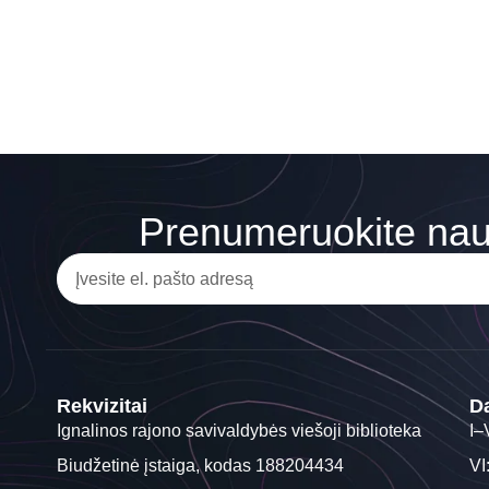
Prenumeruokite nauj
Rekvizitai
Da
Ignalinos rajono savivaldybės viešoji biblioteka
I–
Biudžetinė įstaiga, kodas 188204434
VI