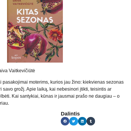
iva Vaitkevičiūtė
i pasakojimai moterims, kurios jau žino: kiekvienas sezonas
ri savo grožį. Apie laiką, kai nebesinori įtikti, teisintis ar
lbėti. Kai santykiai, kūnas ir jausmai prašo ne daugiau – o
kriau.
Dalintis