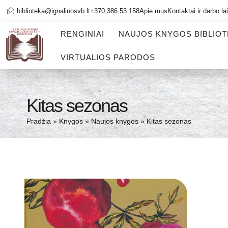
biblioteka@ignalinosvb.lt
+370 386 53 158
Apie mus
Kontaktai ir darbo la
RENGINIAI
NAUJOS KNYGOS BIBLIO
VIRTUALIOS PARODOS
Kitas sezonas
Pradžia
»
Knygos
»
Naujos knygos
»
Kitas sezonas