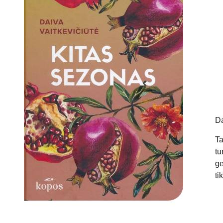
Da
Ta
tu
ge
ti