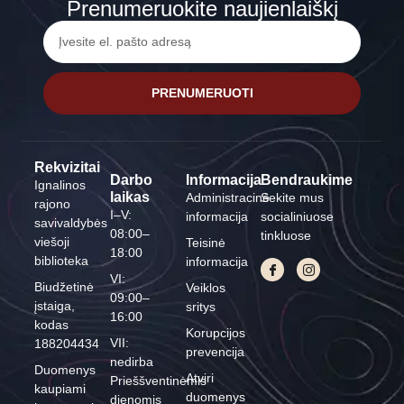
Prenumeruokite naujienlaiškį
PRENUMERUOTI
Rekvizitai
Darbo
Informacija
Bendraukime
Ignalinos
laikas
Administracinė
Sekite mus
rajono
I–V:
informacija
socialiniuose
savivaldybės
08:00–
tinkluose
viešoji
Teisinė
18:00
biblioteka
informacija
VI:
Biudžetinė
Veiklos
09:00–
įstaiga,
sritys
16:00
kodas
Korupcijos
VII:
188204434
prevencija
nedirba
Duomenys
Atviri
Prieššventinėmis
kaupiami
duomenys
dienomis