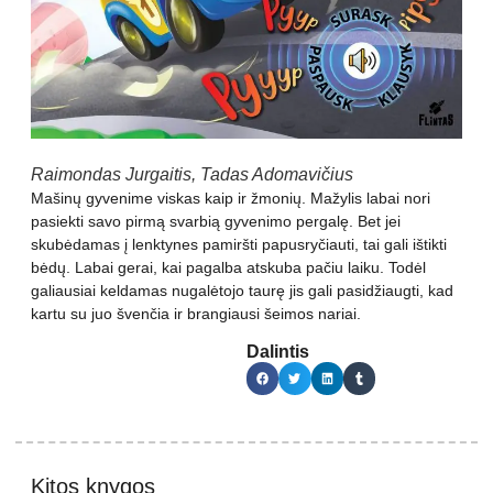
Raimondas Jurgaitis, Tadas Adomavičius
Mašinų gyvenime viskas kaip ir žmonių. Mažylis labai nori
pasiekti savo pirmą svarbią gyvenimo pergalę. Bet jei
skubėdamas į lenktynes pamiršti papusryčiauti, tai gali ištikti
bėdų. Labai gerai, kai pagalba atskuba pačiu laiku. Todėl
galiausiai keldamas nugalėtojo taurę jis gali pasidžiaugti, kad
kartu su juo švenčia ir brangiausi šeimos nariai.
Dalintis
Kitos knygos