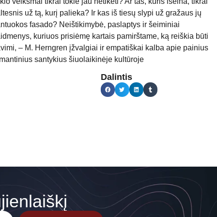
klo veiksmai tikrai tokie jau netikėti? Ar tas, kuris išeina, tikrai
ltesnis už tą, kurį palieka? Ir kas iš tiesų slypi už gražaus jų
ntuokos fasado? Neištikimybė, paslaptys ir šeiminiai
idmenys, kuriuos prisiėmę kartais pamirštame, ką reiškia būti
vimi, – M. Herngren įžvalgiai ir empatiškai kalba apie painius
mantinius santykius šiuolaikinėje kultūroje
Dalintis
ienlaiškį