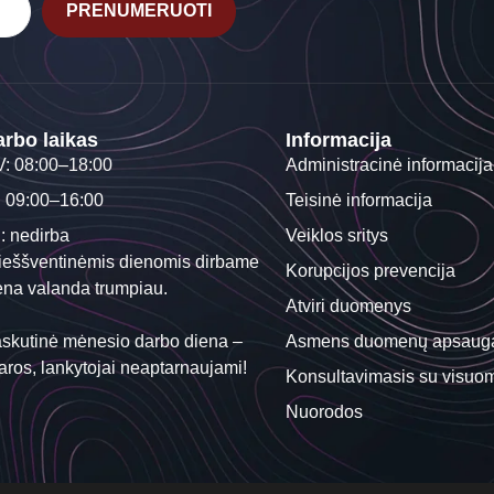
PRENUMERUOTI
rbo laikas
Informacija
V: 08:00–18:00
Administracinė informacija
: 09:00–16:00
Teisinė informacija
I: nedirba
Veiklos sritys
ieššventinėmis dienomis dirbame
Korupcijos prevencija
ena valanda trumpiau.
Atviri duomenys
skutinė mėnesio darbo diena –
Asmens duomenų apsaug
aros, lankytojai neaptarnaujami!
Konsultavimasis su visuo
Nuorodos