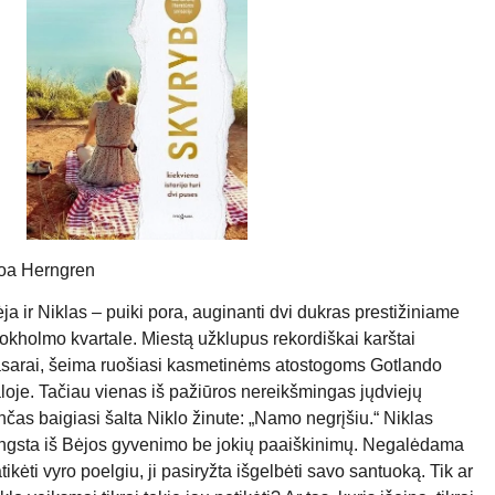
oa Herngren
ja ir Niklas – puiki pora, auginanti dvi dukras prestižiniame
okholmo kvartale. Miestą užklupus rekordiškai karštai
sarai, šeima ruošiasi kasmetinėms atostogoms Gotlando
loje. Tačiau vienas iš pažiūros nereikšmingas jųdviejų
nčas baigiasi šalta Niklo žinute: „Namo negrįšiu.“ Niklas
ngsta iš Bėjos gyvenimo be jokių paaiškinimų. Negalėdama
tikėti vyro poelgiu, ji pasiryžta išgelbėti savo santuoką. Tik ar