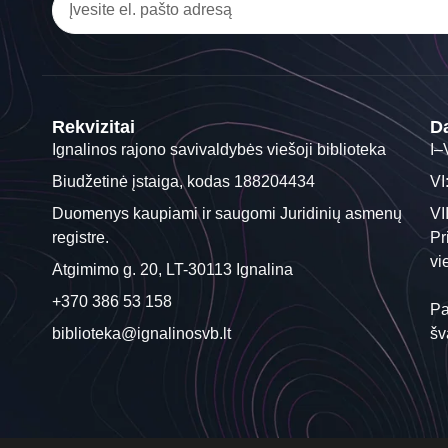
Rekvizitai
Da
Ignalinos rajono savivaldybės viešoji biblioteka
I–
Biudžetinė įstaiga, kodas 188204434
VI
Duomenys kaupiami ir saugomi Juridinių asmenų
VI
registre.
Pr
vi
Atgimimo g. 20, LT-30113 Ignalina
+370 386 53 158
Pa
biblioteka@ignalinosvb.lt
šv