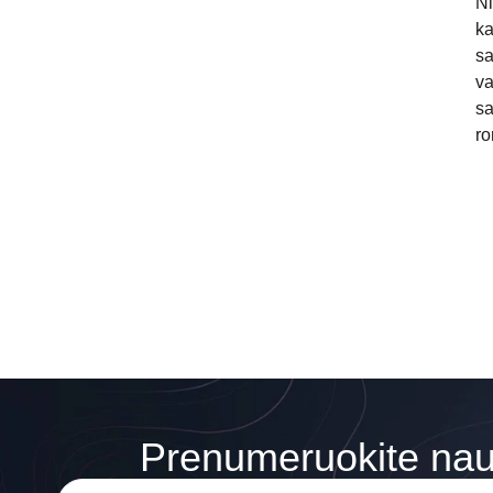
Ni
ka
sa
va
sa
ro
Prenumeruokite nauj