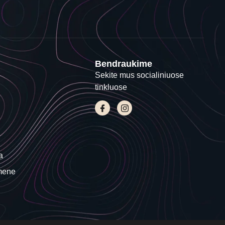
Bendraukime
Sekite mus socialiniuose
tinkluose
a
mene