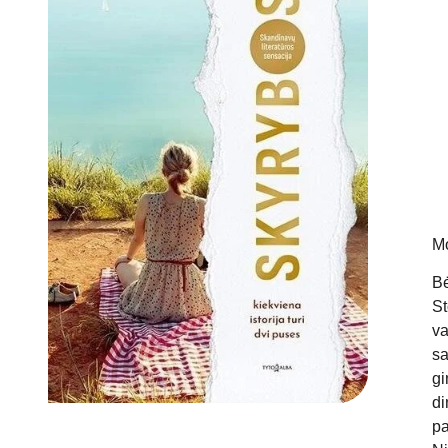
M
Bė
St
va
sa
gi
di
pa