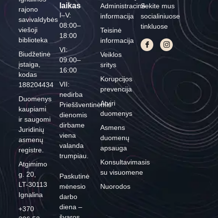
laikas
Administracinė
Sekite mus
rajono
I–V:
informacija
socialiniuose
savivaldybės
08:00–
tinkluose
viešoji
Teisinė
18:00
biblioteka
informacija
VI:
Biudžetinė
Veiklos
09:00–
įstaiga,
sritys
16:00
kodas
Korupcijos
VII:
188204434
prevencija
nedirba
Duomenys
Atviri
Prieššventinėmis
kaupiami
duomenys
dienomis
ir saugomi
dirbame
Asmens
Juridinių
viena
duomenų
asmenų
valanda
apsauga
registre.
trumpiau.
Konsultavimasis
Atgimimo
su visuomene
g. 20,
Paskutinė
LT-30113
mėnesio
Nuorodos
Ignalina
darbo
diena –
+370
švaros,