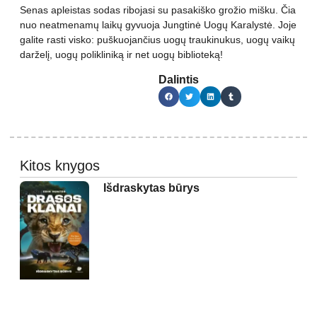
Senas apleistas sodas ribojasi su pasakiško grožio mišku. Čia
nuo neatmenamų laikų gyvuoja Jungtinė Uogų Karalystė. Joje
galite rasti visko: puškuojančius uogų traukinukus, uogų vaikų
darželį, uogų polikliniką ir net uogų biblioteką!
Dalintis
Kitos knygos
Išdraskytas būrys