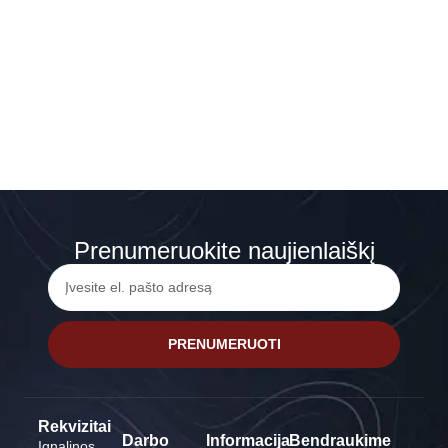
Prenumeruokite naujienlaiškį
PRENUMERUOTI
Rekvizitai
Darbo
Informacija
Bendraukime
Ignalinos