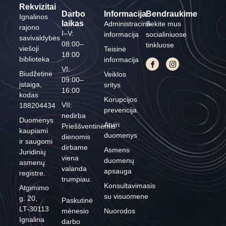
Rekvizitai
Darbo
Informacija
Bendraukime
Ignalinos
laikas
Administracinė
Sekite mus
rajono
I–V:
informacija
socialiniuose
savivaldybės
08:00–
tinkluose
viešoji
Teisinė
18:00
biblioteka
informacija
VI:
Biudžetinė
Veiklos
09:00–
įstaiga,
sritys
16:00
kodas
Korupcijos
VII:
188204434
prevencija
nedirba
Duomenys
Atviri
Prieššventinėmis
kaupiami
duomenys
dienomis
ir saugomi
dirbame
Asmens
Juridinių
viena
duomenų
asmenų
valanda
apsauga
registre.
trumpiau.
Konsultavimasis
Atgimimo
su visuomene
g. 20,
Paskutinė
LT-30113
mėnesio
Nuorodos
Ignalina
darbo