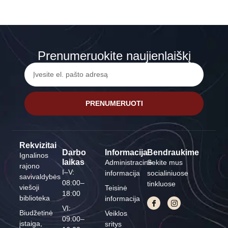
Prenumeruokite naujienlaiškį
PRENUMERUOTI
Rekvizitai
Darbo
Informacija
Bendraukime
Ignalinos
laikas
Administracinė
Sekite mus
rajono
I–V:
informacija
socialiniuose
savivaldybės
08:00–
tinkluose
viešoji
Teisinė
18:00
biblioteka
informacija
VI:
Biudžetinė
Veiklos
09:00–
įstaiga,
sritys