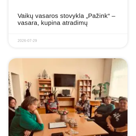
Vaikų vasaros stovykla „Pažink“ –
vasara, kupina atradimų
2026-07-29