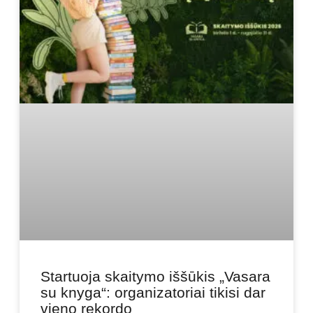
Startuoja skaitymo iššūkis „Vasara
su knyga“: organizatoriai tikisi dar
vieno rekordo