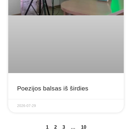
Poezijos balsas iš širdies
2026-07-29
1
2
3
…
10