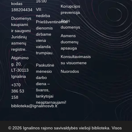
16:00
kodas
Korupcijos
VII:
188204434
prevencija
nedirba
Duomenys
Atviri
Prieššventinėmis
kaupiami
duomenys
dienomis
ir saugomi
dirbame
Asmens
Juridinių
viena
duomenų
asmenų
valanda
apsauga
registre.
trumpiau.
Konsultavimasis
Atgimimo
su visuomene
g. 20,
Paskutinė
LT-30113
mėnesio
Nuorodos
Ignalina
darbo
diena –
+370
švaros,
386 53
lankytojai
158
neaptarnaujami!
biblioteka@ignalinosvb.lt
© 2026 Ignalinos rajono savivaldybės viešoji biblioteka. Visos