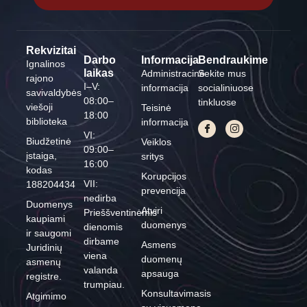
Rekvizitai
Darbo
Informacija
Bendraukime
Ignalinos
laikas
Administracinė
Sekite mus
rajono
I–V:
informacija
socialiniuose
savivaldybės
08:00–
tinkluose
viešoji
Teisinė
18:00
biblioteka
informacija
VI:
Biudžetinė
Veiklos
09:00–
įstaiga,
sritys
16:00
kodas
Korupcijos
VII:
188204434
prevencija
nedirba
Duomenys
Atviri
Prieššventinėmis
kaupiami
duomenys
dienomis
ir saugomi
dirbame
Asmens
Juridinių
viena
duomenų
asmenų
valanda
apsauga
registre.
trumpiau.
Konsultavimasis
Atgimimo