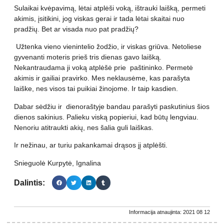
Sulaikai kvėpavimą, lėtai atplėši voką, ištrauki laišką, permeti
akimis, įsitikini, jog viskas gerai ir tada lėtai skaitai nuo
pradžių. Bet ar visada nuo pat pradžių?
Užtenka vieno vienintelio žodžio, ir viskas griūva. Netoliese
gyvenanti moteris prieš tris dienas gavo laišką.
Nekantraudama ji voką atplėšė prie paštininko. Permetė
akimis ir gailiai pravirko. Mes neklausėme, kas parašyta
laiške, nes visos tai puikiai žinojome. Ir taip kasdien.
Dabar sėdžiu ir dienoraštyje bandau parašyti paskutinius šios
dienos sakinius. Palieku viską popieriui, kad būtų lengviau.
Nenoriu atitraukti akių, nes šalia guli laiškas.
Ir nežinau, ar turiu pakankamai drąsos jį atplėšti.
Snieguolė Kurpytė, Ignalina
Dalintis:
Informacija atnaujinta: 2021 08 12