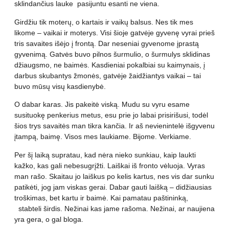
sklindančius lauke pasijuntu esanti ne viena.
Girdžiu tik moterų, o kartais ir vaikų balsus. Nes tik mes
likome – vaikai ir moterys. Visi šioje gatvėje gyvenę vyrai prieš
tris savaites išėjo į frontą. Dar neseniai gyvenome įprastą
gyvenimą. Gatvės buvo pilnos šurmulio, o šurmulys sklidinas
džiaugsmo, ne baimės. Kasdieniai pokalbiai su kaimynais, į
darbus skubantys žmonės, gatvėje žaidžiantys vaikai – tai
buvo mūsų visų kasdienybė.
O dabar karas. Jis pakeitė viską. Mudu su vyru esame
susituokę penkerius metus, esu prie jo labai prisirišusi, todėl
šios trys savaitės man tikra kančia. Ir aš nevienintelė išgyvenu
įtampą, baimę. Visos mes laukiame. Bijome. Verkiame.
Per šį laiką supratau, kad nėra nieko sunkiau, kaip laukti
kažko, kas gali nebesugrįžti. Laiškai iš fronto vėluoja. Vyras
man rašo. Skaitau jo laiškus po kelis kartus, nes vis dar sunku
patikėti, jog jam viskas gerai. Dabar gauti laišką – didžiausias
troškimas, bet kartu ir baimė. Kai pamatau paštininką,
stabteli širdis. Nežinai kas jame rašoma. Nežinai, ar naujiena
yra gera, o gal bloga.