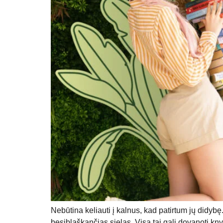
Nebūtina keliauti į kalnus, kad patirtum jų didyb
besiblaškančias sielas. Visa tai gali dovanoti kny