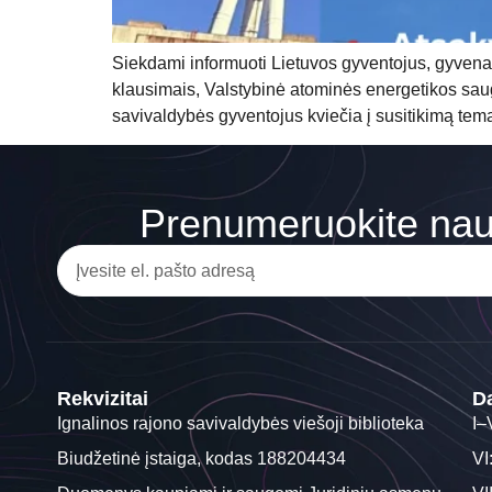
Siekdami informuoti Lietuvos gyventojus, gyvenan
klausimais, Valstybinė atominės energetikos sau
savivaldybės gyventojus kviečia į susitikimą tem
Prenumeruokite nauj
Rekvizitai
Da
Ignalinos rajono savivaldybės viešoji biblioteka
I–
Biudžetinė įstaiga, kodas 188204434
VI