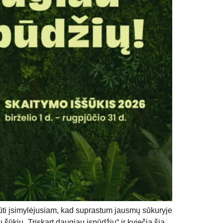
 būti įsimylėjusiam, kad suprastum jausmų sūkuryje
šūkiu „Triskart daugiau įspūdžių“ ir kviečia šią