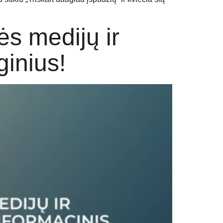
ės medijų ir
ginius!