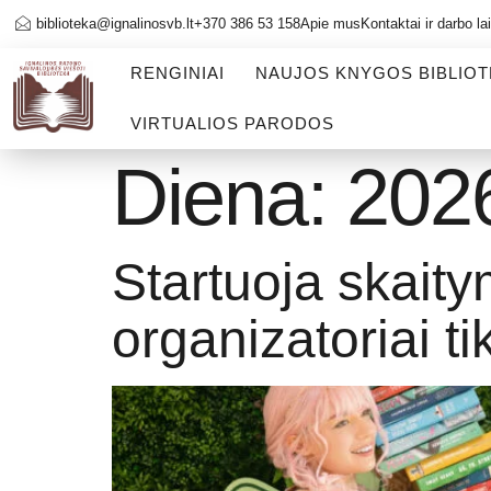
biblioteka@ignalinosvb.lt
+370 386 53 158
Apie mus
Kontaktai ir darbo la
RENGINIAI
NAUJOS KNYGOS BIBLIO
VIRTUALIOS PARODOS
Diena:
202
Startuoja skaity
organizatoriai ti