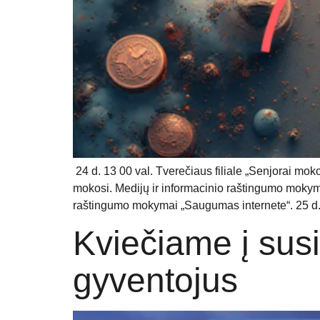
24 d. 13 00 val. Tverečiaus filiale „Senjorai moko
mokosi. Medijų ir informacinio raštingumo mokymai
raštingumo mokymai „Saugumas internete“. 25 d. 1
Kviečiame į susi
gyventojus