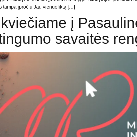
mas tampa įpročiu Jau vienuoliktą […]
kviečiame į Pasaulin
tingumo savaitės ren