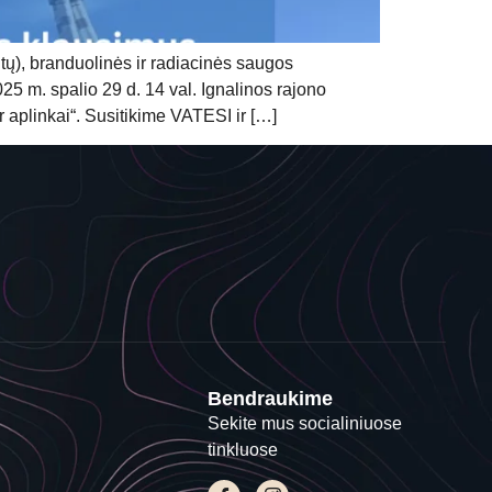
tų), branduolinės ir radiacinės saugos
5 m. spalio 29 d. 14 val. Ignalinos rajono
 aplinkai“. Susitikime VATESI ir […]
Bendraukime
Sekite mus socialiniuose
tinkluose