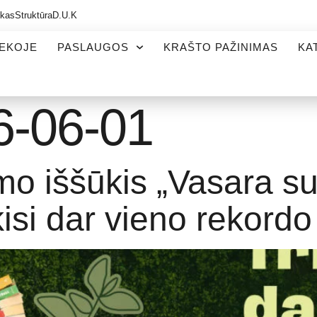
ikas
Struktūra
D.U.K
TEKOJE
PASLAUGOS
KRAŠTO PAŽINIMAS
KA
6-06-01
mo iššūkis „Vasara s
kisi dar vieno rekordo