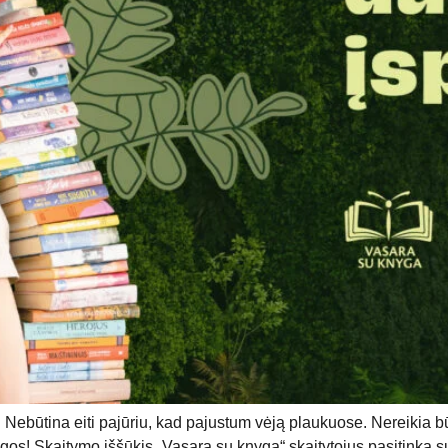
ę. Nebūtina eiti pajūriu, kad pajustum vėją plaukuose. Nereikia
gos! Skaitymo iššūkis „Vasara su knyga“ skaitytojus pasitinka su 