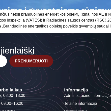
čius netoli branduolinės energetikos objektų (Ignalinos AE ir ki
gos inspekcija (VATESI) ir Radiacinės saugos centras (RSC) 202
a „Branduolinės energetikos objektų poveikis gyventojų saugai ir
ienlaiškį
PRENUMERUOTI
rbo laikas
Informacija
V: 08:00–18:00
Administracinė informacija
: 09:00–16:00
Teisinė informacija