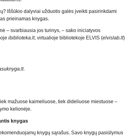
gų? Iššūkio dalyviai užduotis galės įveikti pasirinkdami
itas prieinamas knygas.
nė – svarbiausia jos turinys, – sako iniciatyvos
moje
ibiblioteka.lt
, virtualioje bibliotekoje ELVIS (
elvislab.lt
)
suknyga.lt
.
. Tiek mažuose kaimeliuose, tiek dideliuose miestuose –
tymo kelionėje.
antis knygas
os rekomenduojamų knygų sąrašus. Savo knygų pasiūlymus