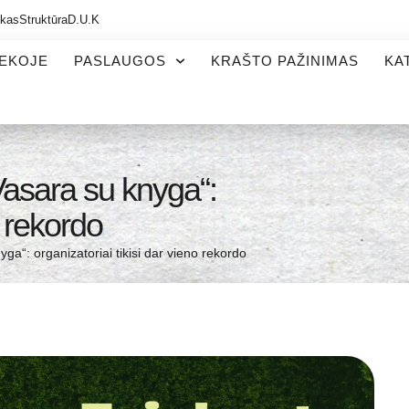
ikas
Struktūra
D.U.K
TEKOJE
PASLAUGOS
KRAŠTO PAŽINIMAS
KA
Vasara su knyga“:
o rekordo
ga“: organizatoriai tikisi dar vieno rekordo