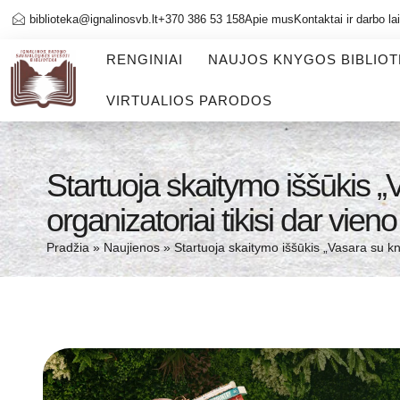
biblioteka@ignalinosvb.lt
+370 386 53 158
Apie mus
Kontaktai ir darbo la
RENGINIAI
NAUJOS KNYGOS BIBLIO
VIRTUALIOS PARODOS
Startuoja skaitymo iššūkis „
organizatoriai tikisi dar vien
Pradžia
»
Naujienos
»
Startuoja skaitymo iššūkis „Vasara su kny