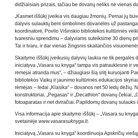
didžiaisiais prizais, tačiau be dovanų neliks nė vienas da
„Kasmet iššūkį įveikia vis daugiau žmonių. Pernai jų bu
dalyvis sulauktų bent simbolinės dovanėlės už pastangas
koordinatorė, Povilo Višinskio bibliotekos kultūrinės ve
tvaresniu sprendimu – dalyviams suteiksime 30 dienų prie
Tai ir tvaru, ir dar vienas žingsnis skaitančios visuomenės
Skaitymo iššūkį įveikusių dalyvių laukia ne tik pergalės
iniciatyva „Vasara su knyga“ tampa vis patrauklesnė ir 
rėmėjai atranda mus“, – džiaugiasi šią sritį kuruojanti P
bibliotekos Vaikų ir jaunimo kultūrinės edukacijos skyria
rėmėjas – ledai „Klasika“ – dovanos net 50 ledų dėžių. N
konstruktoriai, „Pegasas“ ir „Decathlon“ dovanų čekiai, 
fotoaparatas ir net dviračiai. Papildomų dovanų sulauks i
Visa informacija apie skaitymo iššūkį – „Vasara su knyga“
svetainėje
www.vasarasuknyga.lt
.
Iniciatyvą „Vasara su knyga“ koordinuoja Apskričių viešųj