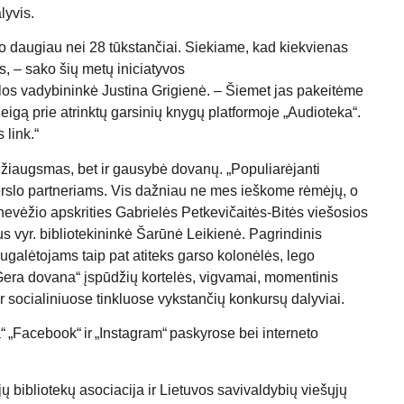
lyvis.
vo daugiau nei 28 tūkstančiai. Siekiame, kad kiekvienas
, – sako šių metų iniciatyvos
iklos vadybininkė Justina Grigienė. – Šiemet jas pakeitėme
igą prie atrinktų garsinių knygų platformoje „Audioteka“.
 link.“
 džiaugsmas, bet ir gausybė dovanų. „Populiarėjanti
verslo partneriams. Vis dažniau ne mes ieškome rėmėjų, o
anevėžio apskrities Gabrielės Petkevičaitės-Bitės viešosios
us vyr. bibliotekininkė Šarūnė Leikienė. Pagrindinis
ugalėtojams taip pat atiteks garso kolonėlės, lego
„Gera dovana“ įspūdžių kortelės, vigvamai, momentinis
r socialiniuose tinkluose vykstančių konkursų dalyviai.
 „
Facebook
“ ir „
Instagram
“ paskyrose bei interneto
ų bibliotekų asociacija ir Lietuvos savivaldybių viešųjų