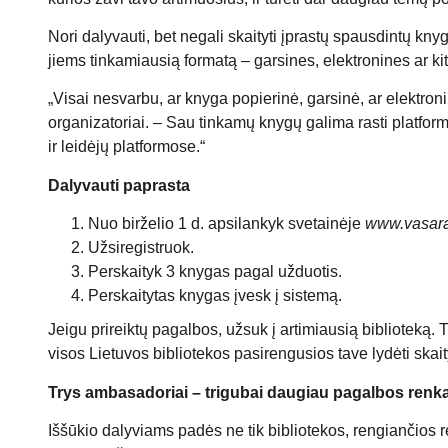
Nori dalyvauti, bet negali skaityti įprastų spausdintų kny
jiems tinkamiausią formatą – garsines, elektronines ar k
„Visai nesvarbu, ar knyga popierinė, garsinė, ar elektroni
organizatoriai. – Sau tinkamų knygų galima rasti platfor
ir leidėjų platformose.“
Dalyvauti paprasta
Nuo birželio 1 d. apsilankyk svetainėje
www.vasara
Užsiregistruok.
Perskaityk 3 knygas pagal užduotis.
Perskaitytas knygas įvesk į sistemą.
Jeigu prireiktų pagalbos, užsuk į artimiausią biblioteką
visos Lietuvos bibliotekos pasirengusios tave lydėti skai
Trys ambasadoriai – trigubai daugiau pagalbos renk
Iššūkio dalyviams padės ne tik bibliotekos, rengianči