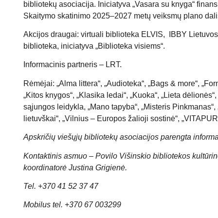
bibliotekų asociacija. Iniciatyva „Vasara su knyga“ finan
Skaitymo skatinimo 2025–2027 metų veiksmų plano dali
Akcijos draugai:
virtuali biblioteka ELVIS
,
IBBY Lietuvos
biblioteka
, iniciatyva
„Biblioteka visiems“
.
Informacinis partneris – LRT.
Rėmėjai:
„Alma littera“,
„Audioteka“,
„Bags & more“
,
„For
„Kitos knygos“
,
„Klasika ledai“
,
„Kuoka“
,
„Lieta dėlionės“
sąjungos leidykla
,
„Mano tapyba“
,
„Misteris Pinkmanas“
,
lietuvškai“
,
„Vilnius – Europos žalioji sostinė“
,
„VITAPUR
Apskričių viešųjų bibliotekų asociacijos parengta informa
Kontaktinis asmuo – Povilo Višinskio bibliotekos kultūri
koordinatorė Justina Grigienė.
Tel. +370 41 52 37 47
Mobilus tel. +370 67 003299