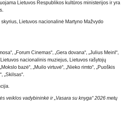
suojama Lietuvos Respublikos kultūros ministerijos ir yra
s.
 skyrius
,
Lietuvos nacionalinė Martyno Mažvydo
mosa“
,
„Forum Cinemas“
,
„Gera dovana“
,
„Julius Meinl“
,
,
Lietuvos nacionalinis muziejus
,
Lietuvos rašytojų
„Mokslo bazė“
,
„Muilo virtuvė“
,
„Nieko rimto“
,
„Puoškis
“
,
„Skilsas“.
cija.
nės veiklos vadybininkė ir „Vasara su knyga“ 2026 metų