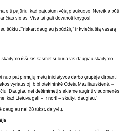
ina eiti pajūriu, kad pajustum vėją plaukuose. Nereikia būti
nčias sielas. Visa tai gali dovanoti knygos!
su šūkiu „Triskart daugiau įspūdžių“ ir kviečia šią vasarą
s skaitymo iššūkis kasmet suburia vis daugiau skaitymo
 nuo pat pirmųjų metų iniciatyvos darbo grupėje dirbanti
ekos vyriausioji bibliotekininkė Odeta Maziliauskienė. –
pročiu. Daugiau nei dešimtmetį siekiame auginti visuomenės
, kad Lietuva gali – ir nori! – skaityti daugiau.“
ė daugiau nei 28 tūkst. dalyvių.
ėje