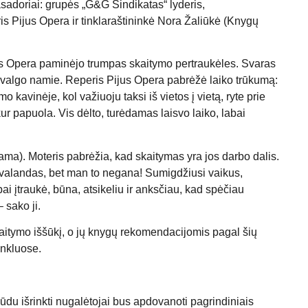
asadoriai: grupės „G&G Sindikatas“ lyderis,
s Pijus Opera ir tinklaraštininkė Nora Žaliūkė (Knygų
Pijus Opera paminėjo trumpas skaitymo pertraukėles. Svaras
i valgo namie. Reperis Pijus Opera pabrėžė laiko trūkumą:
o kavinėje, kol važiuoju taksi iš vietos į vietą, ryte prie
ur papuola. Vis dėlto, turėdamas laisvo laiko, labai
ama). Moteris pabrėžia, kad skaitymas yra jos darbo dalis.
s valandas, bet man to negana! Sumigdžiusi vaikus,
i įtraukė, būna, atsikeliu ir anksčiau, kad spėčiau
 sako ji.
kaitymo iššūkį, o jų knygų rekomendacijomis pagal šių
inkluose.
ūdu išrinkti nugalėtojai bus apdovanoti pagrindiniais