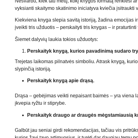
Nesvarbu, kiek tau metų, kokį knygos formatą renkiesi ar k
vyksianti skaitymo skatinimo iniciatyva kviečia įsitraukti 
Kiekviena knyga slepia savitą istoriją, žadina emocijas 
įveikti tris užduotis – perskaityti tris knygas – ir praturtint
Šiemet dalyvių laukia tokios užduotys:
Perskaityk knygą, kurios pavadinimą sudaro try
Trejetas laikomas pilnatvės simboliu. Atrask knygą, kurios
slypinčią istoriją.
Perskaityk knygą apie drąsą.
Drąsa – gebėjimas veikti nepaisant baimės – yra viena lab
įkvepia ryžtu ir stiprybe.
Perskaityk draugo ar draugės mėgstamiausią k
Galbūt jau seniai girdi rekomendacijas, tačiau vis pritrūks
kurios žavi tavo artimuosius, ir turėti dar daugiau temų 