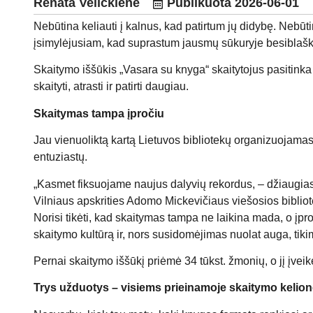
Renata Veličkienė
Publikuota
2026-06-01
Nebūtina keliauti į kalnus, kad patirtum jų didybę. Nebūt
įsimylėjusiam, kad suprastum jausmų sūkuryje besiblaška
Skaitymo iššūkis „Vasara su knyga“ skaitytojus pasitinka 
skaityti, atrasti ir patirti daugiau.
Skaitymas tampa įpročiu
Jau vienuoliktą kartą Lietuvos bibliotekų organizuojama
entuziastų.
„Kasmet fiksuojame naujus dalyvių rekordus, – džiaugiasi
Vilniaus apskrities Adomo Mickevičiaus viešosios bibliot
Norisi tikėti, kad skaitymas tampa ne laikina mada, o į
skaitymo kultūrą ir, nors susidomėjimas nuolat auga, tikime
Pernai skaitymo iššūkį priėmė 34 tūkst. žmonių, o jį įveik
Trys užduotys – visiems prieinamoje skaitymo kelion