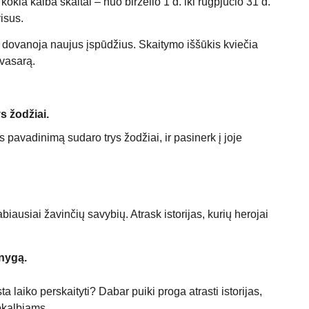
okia kalba skaitai – nuo birželio 1 d. iki rugpjūčio 31 d.
visus.
ir dovanoja naujus įspūdžius. Skaitymo iššūkis kviečia
i vasarą.
s žodžiai.
 pavadinimą sudaro trys žodžiai, ir pasinerk į joje
iausiai žavinčių savybių. Atrask istorijas, kurių herojai
nygą.
ta laiko perskaityti? Dabar puiki proga atrasti istorijas,
pokalbiams.