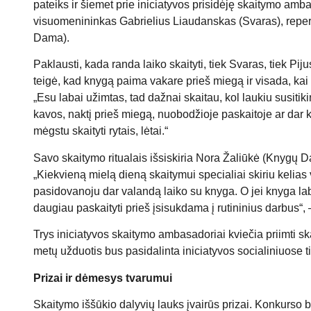
pateiks ir šiemet prie iniciatyvos prisidėję skaitymo amb
visuomenininkas Gabrielius Liaudanskas (Svaras), reperi
Dama).
Paklausti, kada randa laiko skaityti, tiek Svaras, tiek 
teigė, kad knygą paima vakare prieš miegą ir visada, ka
„Esu labai užimtas, tad dažnai skaitau, kol laukiu susitikim
kavos, naktį prieš miegą, nuobodžioje paskaitoje ar dar k
mėgstu skaityti rytais, lėtai.“
Savo skaitymo ritualais išsiskiria Nora Žaliūkė (Knygų D
„Kiekvieną mielą dieną skaitymui specialiai skiriu kelia
pasidovanoju dar valandą laiko su knyga. O jei knyga laba
daugiau paskaityti prieš įsisukdama į rutininius darbus“, –
Trys iniciatyvos skaitymo ambasadoriai kviečia priimti s
metų užduotis bus pasidalinta iniciatyvos socialiniuose t
Prizai ir dėmesys tvarumui
Skaitymo iššūkio dalyvių lauks įvairūs prizai. Konkurso b