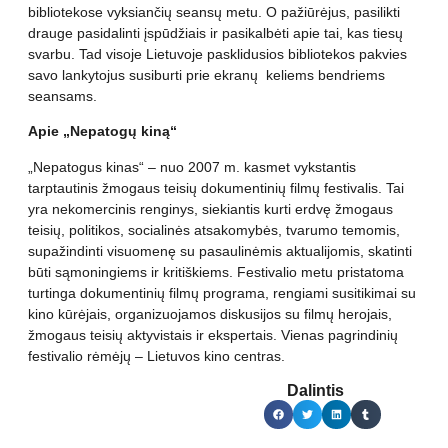
bibliotekose vyksiančių seansų metu. O pažiūrėjus, pasilikti
drauge pasidalinti įspūdžiais ir pasikalbėti apie tai, kas tiesų
svarbu. Tad visoje Lietuvoje pasklidusios bibliotekos pakvies
savo lankytojus susiburti prie ekranų keliems bendriems
seansams.
Apie „Nepatogų kiną“
„Nepatogus kinas“ – nuo 2007 m. kasmet vykstantis
tarptautinis žmogaus teisių dokumentinių filmų festivalis. Tai
yra nekomercinis renginys, siekiantis kurti erdvę žmogaus
teisių, politikos, socialinės atsakomybės, tvarumo temomis,
supažindinti visuomenę su pasaulinėmis aktualijomis, skatinti
būti sąmoningiems ir kritiškiems. Festivalio metu pristatoma
turtinga dokumentinių filmų programa, rengiami susitikimai su
kino kūrėjais, organizuojamos diskusijos su filmų herojais,
žmogaus teisių aktyvistais ir ekspertais. Vienas pagrindinių
festivalio rėmėjų – Lietuvos kino centras.
Dalintis