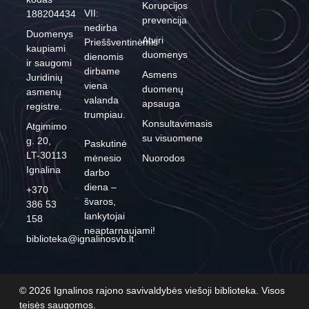
Korupcijos
VII:
188204434
prevencija
nedirba
Duomenys
Atviri
Prieššventinėmis
kaupiami
duomenys
dienomis
ir saugomi
dirbame
Asmens
Juridinių
viena
duomenų
asmenų
valanda
apsauga
registre.
trumpiau.
Konsultavimasis
Atgimimo
su visuomene
g. 20,
Paskutinė
LT-30113
mėnesio
Nuorodos
Ignalina
darbo
diena –
+370
švaros,
386 53
lankytojai
158
neaptarnaujami!
biblioteka@ignalinosvb.lt
© 2026 Ignalinos rajono savivaldybės viešoji biblioteka. Visos
teisės saugomos.