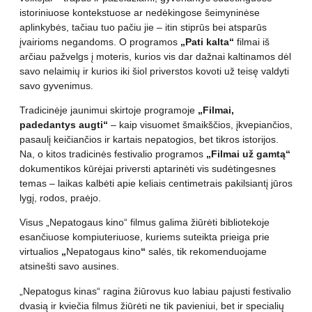
istoriniuose kontekstuose ar nedėkingose šeimyninėse
aplinkybės, tačiau tuo pačiu jie – itin stiprūs bei atsparūs
įvairioms negandoms. O programos
„Pati kalta“
filmai iš
arčiau pažvelgs į moteris, kurios vis dar dažnai kaltinamos dėl
savo nelaimių ir kurios iki šiol priverstos kovoti už teisę valdyti
savo gyvenimus.
Tradicinėje jaunimui skirtoje programoje
„Filmai,
padedantys augti“
– kaip visuomet šmaikščios, įkvepiančios,
pasaulį keičiančios ir kartais nepatogios, bet tikros istorijos.
Na, o kitos tradicinės festivalio programos
„Filmai už gamtą“
dokumentikos kūrėjai priversti aptarinėti vis sudėtingesnes
temas – laikas kalbėti apie keliais centimetrais pakilsiantį jūros
lygį, rodos, praėjo.
Visus „Nepatogaus kino“ filmus galima žiūrėti bibliotekoje
esančiuose kompiuteriuose, kuriems suteikta prieiga prie
virtualios
„
Nepatogaus kino
“
salės, tik rekomenduojame
atsinešti savo ausines.
„Nepatogus kinas“ ragina žiūrovus kuo labiau pajusti festivalio
dvasią ir kviečia filmus žiūrėti ne tik pavieniui, bet ir specialių