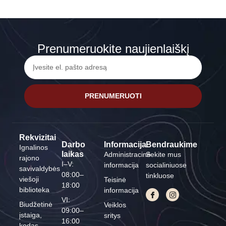
Prenumeruokite naujienlaiškį
PRENUMERUOTI
Rekvizitai
Darbo
Informacija
Bendraukime
Ignalinos
laikas
Administracinė
Sekite mus
rajono
I–V:
informacija
socialiniuose
savivaldybės
08:00–
tinkluose
viešoji
Teisinė
18:00
biblioteka
informacija
VI:
Biudžetinė
Veiklos
09:00–
įstaiga,
sritys
16:00
kodas