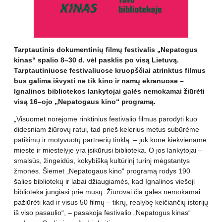
Tarptautinis dokumentinių filmų festivalis „Nepatogus
kinas“ spalio 8–30 d. vėl pasklis po visą Lietuvą.
Tarptautiniuose festivaliuose kruopščiai atrinktus filmus
bus galima išvysti ne tik kino ir namų ekranuose –
Ignalinos bibliotekos lankytojai galės nemokamai žiūrėti
visą 16–ojo „Nepatogaus kino“ programą.
„Visuomet norėjome rinktinius festivalio filmus parodyti kuo
didesniam žiūrovų ratui, tad prieš kelerius metus subūrėme
patikimų ir motyvuotų partnerių tinklą – juk kone kiekviename
mieste ir miestelyje yra įsikūrusi biblioteka. O jos lankytojai –
smalsūs, žingeidūs, kokybišką kultūrinį turinį mėgstantys
žmonės. Šiemet „Nepatogaus kino“ programą rodys 190
šalies bibliotekų ir labai džiaugiamės, kad Ignalinos viešoji
biblioteka jungiasi prie mūsų. Žiūrovai čia galės nemokamai
pažiūrėti kad ir visus 50 filmų – tikrų, realybę keičiančių istorijų
iš viso pasaulio“, – pasakoja festivalio „Nepatogus kinas“