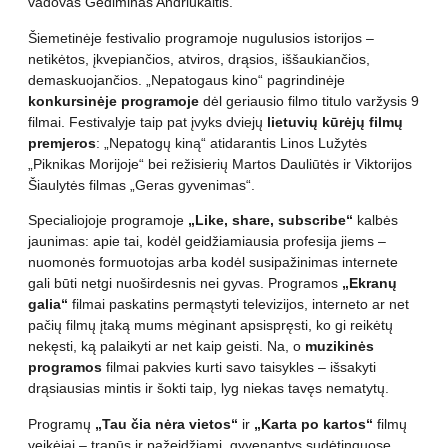
vadovas Gediminas Andriukaitis.
Šiemetinėje festivalio programoje nugulusios istorijos –
netikėtos, įkvepiančios, atviros, drąsios, iššaukiančios,
demaskuojančios. „Nepatogaus kino“ pagrindinėje
konkursinėje programoje
dėl geriausio filmo titulo varžysis 9
filmai. Festivalyje taip pat įvyks dviejų
lietuvių kūrėjų filmų
premjeros
: „Nepatogų kiną“ atidarantis Linos Lužytės
„Piknikas Morijoje“ bei režisierių Martos Dauliūtės ir Viktorijos
Šiaulytės filmas „Geras gyvenimas“.
Specialiojoje programoje
„Like, share, subscribe“
kalbės
jaunimas: apie tai, kodėl geidžiamiausia profesija jiems –
nuomonės formuotojas arba kodėl susipažinimas internete
gali būti netgi nuoširdesnis nei gyvas. Programos
„Ekranų
galia“
filmai paskatins permąstyti televizijos, interneto ar net
pačių filmų įtaką mums mėginant apsispręsti, ko gi reikėtų
nekęsti, ką palaikyti ar net kaip geisti. Na, o
muzikinės
programos
filmai pakvies kurti savo taisykles – išsakyti
drąsiausias mintis ir šokti taip, lyg niekas tavęs nematytų.
Programų
„Tau čia nėra vietos“
ir
„Karta po kartos“
filmų
veikėjai – trapūs ir pažeidžiami, gyvenantys sudėtinguose