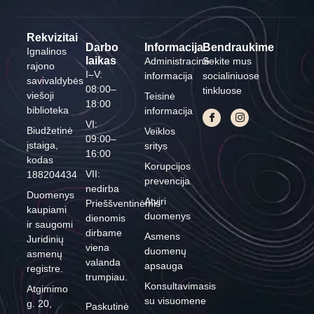
Rekvizitai
Darbo
Informacija
Bendraukime
Ignalinos
laikas
Administracinė
Sekite mus
rajono
I–V:
informacija
socialiniuose
savivaldybės
08:00–
tinkluose
viešoji
Teisinė
18:00
biblioteka
informacija
VI:
Biudžetinė
Veiklos
09:00–
įstaiga,
sritys
16:00
kodas
Korupcijos
VII:
188204434
prevencija
nedirba
Duomenys
Atviri
Prieššventinėmis
kaupiami
duomenys
dienomis
ir saugomi
dirbame
Asmens
Juridinių
viena
duomenų
asmenų
valanda
apsauga
registre.
trumpiau.
Konsultavimasis
Atgimimo
su visuomene
g. 20,
Paskutinė