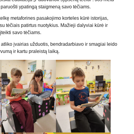
 ir paruošti ypatingą staigmeną savo tėčiams.
elkę metaforines pasakojimo korteles kūrė istorijas,
u tėčiais patirtus nuotykius. Mažieji dalyviai kūrė ir
teikti savo tėčiams.
liko įvairias užduotis, bendradarbiavo ir smagiai leido
mą ir kartu praleistą laiką.