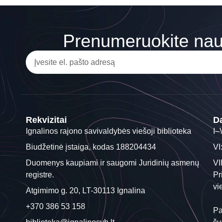
Prenumeruokite nauj
Rekvizitai
Da
Ignalinos rajono savivaldybės viešoji biblioteka
I–
Biudžetinė įstaiga, kodas 188204434
VI
Duomenys kaupiami ir saugomi Juridinių asmenų
VI
registre.
Pr
vi
Atgimimo g. 20, LT-30113 Ignalina
+370 386 53 158
Pa