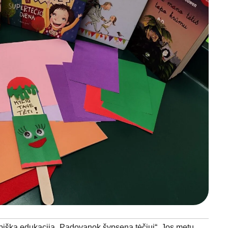
rybiška edukacija „Padovanok šypseną tėčiui“. Jos metu