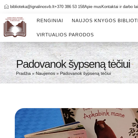
biblioteka@ignalinosvb.lt
+370 386 53 158
Apie mus
Kontaktai ir darbo la
RENGINIAI
NAUJOS KNYGOS BIBLIO
VIRTUALIOS PARODOS
Padovanok šypseną tėčiui
Pradžia
»
Naujienos
»
Padovanok šypseną tėčiui