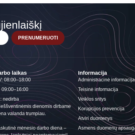
ienlaiškį
PRENUMERUOTI
rbo laikas
Informacija
V: 08:00–18:00
Administracinė informacija
: 09:00–16:00
Teisinė informacija
I: nedirba
Veiklos sritys
ieššventinėmis dienomis dirbame
Korupcijos prevencija
ena valanda trumpiau.
Atviri duomenys
skutinė mėnesio darbo diena –
Asmens duomenų apsaug