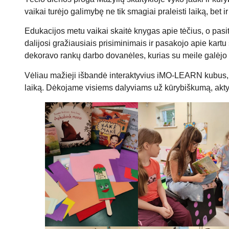
vaikai turėjo galimybę ne tik smagiai praleisti laiką, bet
Edukacijos metu vaikai skaitė knygas apie tėčius, o pasit
dalijosi gražiausiais prisiminimais ir pasakojo apie kartu s
dekoravo rankų darbo dovanėles, kurias su meile galėjo į
Vėliau mažieji išbandė interaktyvius iMO-LEARN kubus, at
laiką. Dėkojame visiems dalyviams už kūrybiškumą, aktyvu