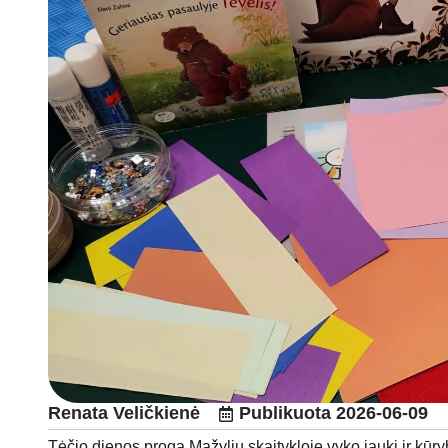
Renata Veličkienė
Publikuota
2026-06-09
Tėčio dienos proga Mažylių skaitykloje vyko jauki ir kū