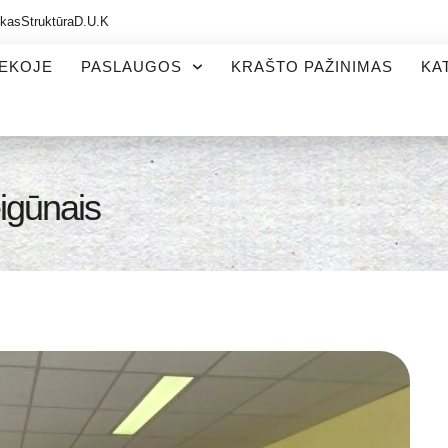
ikas
Struktūra
D.U.K
TEKOJE
PASLAUGOS
KRAŠTO PAŽINIMAS
KA
eigūnais