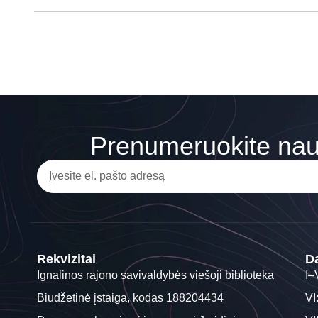
Prenumeruokite nauj
Rekvizitai
Da
Ignalinos rajono savivaldybės viešoji biblioteka
I–
Biudžetinė įstaiga, kodas 188204434
VI