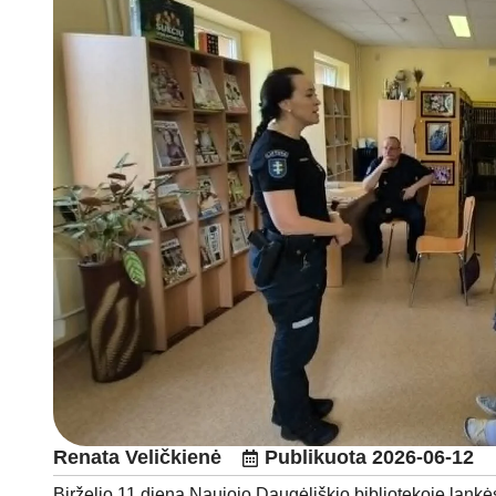
Renata Veličkienė
Publikuota
2026-06-12
Birželio 11 dieną Naujojo Daugėliškio bibliotekoje lankėsi