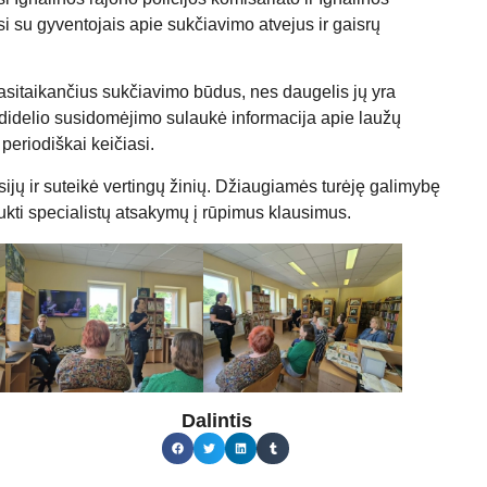
si su gyventojais apie sukčiavimo atvejus ir gaisrų
pasitaikančius sukčiavimo būdus, nes daugelis jų yra
 didelio susidomėjimo sulaukė informacija apie laužų
periodiškai keičiasi.
jų ir suteikė vertingų žinių. Džiaugiamės turėję galimybę
kti specialistų atsakymų į rūpimus klausimus.
Dalintis