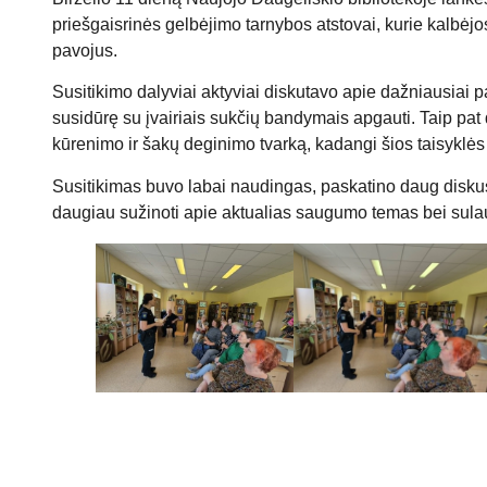
priešgaisrinės gelbėjimo tarnybos atstovai, kurie kalbėjo
pavojus.
Susitikimo dalyviai aktyviai diskutavo apie dažniausiai 
susidūrę su įvairiais sukčių bandymais apgauti. Taip pat
kūrenimo ir šakų deginimo tvarką, kadangi šios taisyklės 
Susitikimas buvo labai naudingas, paskatino daug diskusi
daugiau sužinoti apie aktualias saugumo temas bei sulau