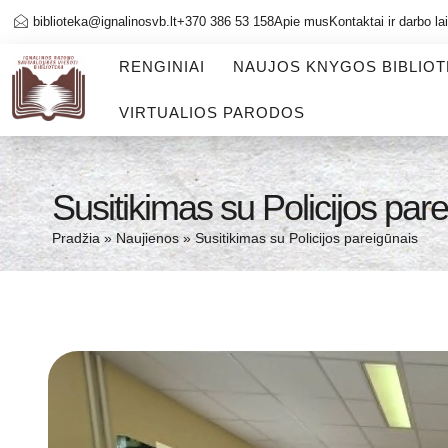
biblioteka@ignalinosvb.lt
+370 386 53 158
Apie mus
Kontaktai ir darbo la
RENGINIAI
NAUJOS KNYGOS BIBLIO
VIRTUALIOS PARODOS
Susitikimas su Policijos par
Pradžia
»
Naujienos
»
Susitikimas su Policijos pareigūnais