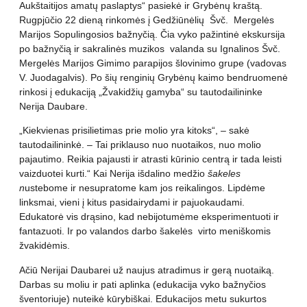
Aukštaitijos amatų paslaptys“ pasiekė ir Grybėnų kraštą.
Rugpjūčio 22 dieną rinkomės į Gedžiūnėlių Švč. Mergelės
Marijos Sopulingosios bažnyčią. Čia vyko pažintinė ekskursija
po bažnyčią ir sakralinės muzikos valanda su Ignalinos Švč.
Mergelės Marijos Gimimo parapijos šlovinimo grupe (vadovas
V. Juodagalvis). Po šių renginių Grybėnų kaimo bendruomenė
rinkosi į edukaciją „Žvakidžių gamyba“ su tautodailininke
Nerija Daubare.
„Kiekvienas prisilietimas prie molio yra kitoks“, – sakė
tautodailininkė. – Tai priklauso nuo nuotaikos, nuo molio
pajautimo. Reikia pajausti ir atrasti kūrinio centrą ir tada leisti
vaizduotei kurti.“ Kai Nerija išdalino medžio
šakeles
n
ustebome ir nesupratome kam jos reikalingos. Lipdėme
linksmai, vieni į kitus pasidairydami ir pajuokaudami.
Edukatorė vis drąsino, kad nebijotumėme eksperimentuoti ir
fantazuoti. Ir po valandos darbo šakelės virto meniškomis
žvakidėmis.
Ačiū Nerijai Daubarei už naujus atradimus ir gerą nuotaiką.
Darbas su moliu ir pati aplinka (edukacija vyko bažnyčios
šventoriuje) nuteikė kūrybiškai. Edukacijos metu sukurtos