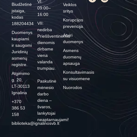
VI:
Biudžetinė
Veiklos
09:00–
įstaiga,
sritys
16:00
kodas
Korupcijos
VII:
188204434
prevencija
nedirba
Duomenys
Atviri
Prieššventinėmis
kaupiami
duomenys
dienomis
ir saugomi
dirbame
Asmens
Juridinių
viena
duomenų
asmenų
valanda
apsauga
registre.
trumpiau.
Konsultavimasis
Atgimimo
su visuomene
g. 20,
Paskutinė
LT-30113
mėnesio
Nuorodos
Ignalina
darbo
diena –
+370
švaros,
386 53
lankytojai
158
neaptarnaujami!
biblioteka@ignalinosvb.lt