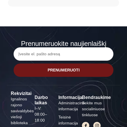
Prenumeruokite naujienlaiškį
PRENUMERUOTI
Rekvizitai
Darbo
Informacija
Bendraukime
Ignalinos
laikas
Administracinė
Sekite mus
rajono
I–V:
informacija
socialiniuose
savivaldybės
08:00–
tinkluose
viešoji
Teisinė
18:00
biblioteka
informacija