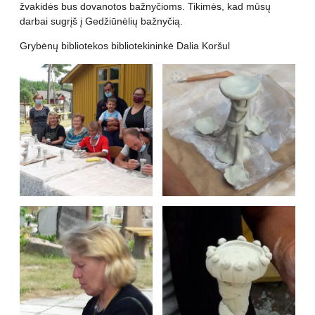
žvakidės bus dovanotos bažnyčioms. Tikimės, kad mūsų
darbai sugrįš į Gedžiūnėlių bažnyčią.
Grybėnų bibliotekos bibliotekininkė Dalia Koršul