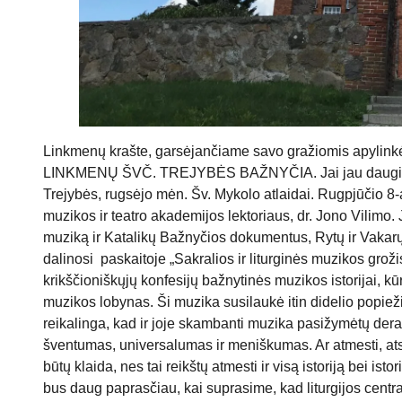
Linkmenų krašte, garsėjančiame savo gražiomis apylinkėmi
LINKMENŲ ŠVČ. TREJYBĖS BAŽNYČIA. Jai jau daugiau n
Trejybės, rugsėjo mėn. Šv. Mykolo atlaidai. Rugpjūčio 8-
muzikos ir teatro akademijos lektoriaus, dr. Jono Vilimo.
muziką ir Katalikų Bažnyčios dokumentus, Rytų ir Vakarų 
dalinosi paskaitoje „Sakralios ir liturginės muzikos gr
krikščioniškųjų konfesijų bažnytinės muzikos istorijai, k
muzikos lobynas. Ši muzika susilaukė itin didelio popieži
reikalinga, kad ir joje skambanti muzika pasižymėtų der
šventumas, universalumas ir meniškumas. Ar atmesti, atsi
būtų klaida, nes tai reikštų atmesti ir visą istoriją bei isto
bus daug paprasčiau, kai suprasime, kad liturgijos cent