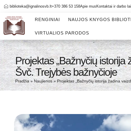
biblioteka@ignalinosvb.lt
+370 386 53 158
Apie mus
Kontaktai ir darbo la
RENGINIAI
NAUJOS KNYGOS BIBLIO
VIRTUALIOS PARODOS
Projektas „Bažnyčių istorij
Švč. Trejybės bažnyčioje
Pradžia
»
Naujienos
»
Projektas „Bažnyčių istorija žadina vai