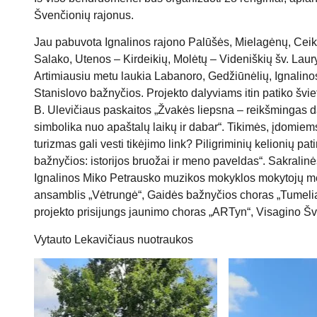
Švenčionių rajonus.
Jau pabuvota Ignalinos rajono Palūšės, Mielagėnų, Ceik
Salako, Utenos – Kirdeikių, Molėtų – Videniškių šv. Lau
Artimiausiu metu laukia Labanoro, Gedžiūnėlių, Ignalino
Stanislovo bažnyčios. Projekto dalyviams itin patiko švie
B. Ulevičiaus paskaitos „Žvakės liepsna – reikšmingas d
simbolika nuo apaštalų laikų ir dabar“. Tikimės, įdomiem
turizmas gali vesti tikėjimo link? Piligriminių kelionių pati
bažnyčios: istorijos bruožai ir meno paveldas“. Sakralin
Ignalinos Miko Petrausko muzikos mokyklos mokytojų men
ansamblis „Vėtrungė“, Gaidės bažnyčios choras „Tumelia
projekto prisijungs jaunimo choras „ARTyn“, Visagino Šv
Vytauto Lekavičiaus nuotraukos