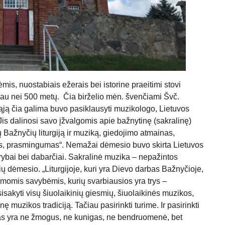
s, nuostabiais ežerais bei istorine praeitimi stovi
ei 500 metų. Čia birželio mėn. švenčiami Švč.
ąją čia galima buvo pasiklausyti muzikologo, Lietuvos
 Jis dalinosi savo įžvalgomis apie bažnytinę (sakralinę)
Bažnyčių liturgiją ir muziką, giedojimo atmainas,
ožis, prasmingumas“. Nemažai dėmesio buvo skirta Lietuvos
ūrybai bei dabarčiai. Sakralinė muzika – nepažintos
ų dėmesio. „Liturgijoje, kuri yra Dievo darbas Bažnyčioje,
amomis savybėmis, kurių svarbiausios yra trys –
sakyti visų šiuolaikinių giesmių, šiuolaikinės muzikos,
rinę muzikos tradiciją. Tačiau pasirinkti turime. Ir pasirinkti
ras yra ne žmogus, ne kunigas, ne bendruomenė, bet