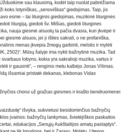
 Užduokime sau klausimą, kodėl taip nuolat pabrėžiama
ži koks lotyniškas, „senoviškas“ giedojimas. Taip, jis
savo esme – tai liturginis giedojimas, muzikinė liturginės
doti liturgiją, giedoti šv. Mišias, giedoti liturgines
uzika, nauja giesmė alsuotų ta pačia dvasia, kuri įkvėpė ir
 giesmė alsuos, jei ji išties sakrali, o ne profaniška,
akralinis menas įkvepia žmogų garbinti, melstis ir mylėti
KBK, 2502)“. Mūsų šalyje ima nykti bažnytinė muzika. Tad
ai svarbaus lobyno, kokia yra sakralioji muzika, vartus ir
oselėti ir gausinti“, – renginio metu kalbėjo Jonas Vilimas.
ldą išsamiai pristatė dekanas, klebonas Vidas
žnyčios chorui už gražias giesmes ir krašto bendruomenei
a vaizduotę“ išvyka, sukvietusi besidominčius bažnyčių
eiklos įvairios: bažnyčių lankymas, švietėjiškos paskaitos
certai, edukacijos „Senųjų Aukštaitijos amatų paslaptys“.
ant ne tik Ignalinos, bet ir Zarasų, Molėtų, Utenos,