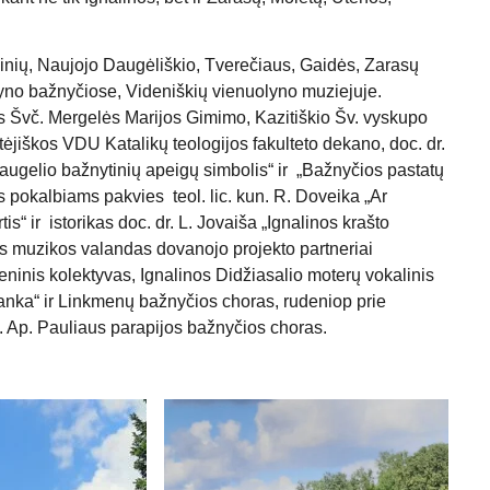
inių, Naujojo Daugėliškio, Tverečiaus, Gaidės, Zarasų
ryno bažnyčiose, Videniškių vienuolyno muziejuje.
s Švč. Mergelės Marijos Gimimo, Kazitiškio Šv. vyskupo
tėjiškos VDU Katalikų teologijos fakulteto dekano, doc. dr.
augelio bažnytinių apeigų simbolis“ ir „Bažnyčios pastatų
s pokalbiams pakvies teol. lic. kun. R. Doveika „Ar
rtis“ ir istorikas doc. dr. L. Jovaiša „Ignalinos krašto
ės muzikos valandas dovanojo projekto partneriai
inis kolektyvas, Ignalinos Didžiasalio moterų vokalinis
nka“ ir Linkmenų bažnyčios choras, rudeniop prie
. Ap. Pauliaus parapijos bažnyčios choras.