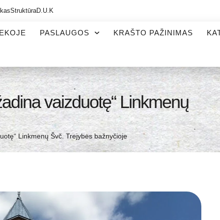
ikas
Struktūra
D.U.K
TEKOJE
PASLAUGOS
KRAŠTO PAŽINIMAS
KA
a žadina vaizduotę“ Linkmenų
zduotę“ Linkmenų Švč. Trejybės bažnyčioje