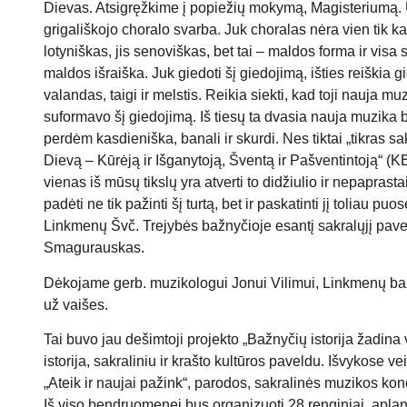
Dievas. Atsigręžkime į popiežių mokymą, Magisteriumą.
grigališkojo choralo svarba. Juk choralas nėra vien tik ka
lotyniškas, jis senoviškas, bet tai – maldos forma ir visa 
maldos išraiška. Juk giedoti šį giedojimą, išties reiškia gie
valandas, taigi ir melstis. Reikia siekti, kad toji nauja m
suformavo šį giedojimą. Iš tiesų ta dvasia nauja muzika bei
perdėm kasdieniška, banali ir skurdi. Nes tiktai „tikras s
Dievą – Kūrėją ir Išganytoją, Šventą ir Pašventintoją“ (
vienas iš mūsų tikslų yra atverti to didžiulio ir nepaprast
padėti ne tik pažinti šį turtą, bet ir paskatinti jį toliau pu
Linkmenų Švč. Trejybės bažnyčioje esantį sakralųjį pave
Smagurauskas.
Dėkojame gerb. muzikologui Jonui Vilimui, Linkmenų ba
už vaišes.
Tai buvo jau dešimtoji projekto „Bažnyčių istorija žadin
istorija, sakraliniu ir krašto kultūros paveldu. Išvykose v
„Ateik ir naujai pažink“, parodos, sakralinės muzikos kon
Iš viso bendruomenei bus organizuoti 28 renginiai, aplank