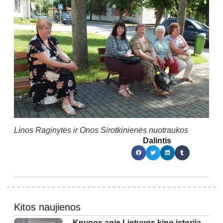
Linos Raginytės ir Onos Sirotkinienės nuotraukos
Dalintis
Kitos naujienos
Knygos apie Lietuvos kino istoriją