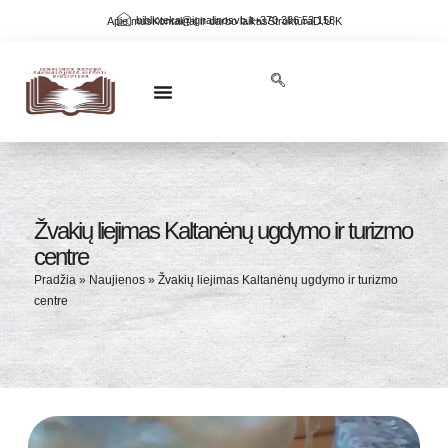
biblioteka@ignalinosvb.lt
+370 386 53 158
Apie mus
Kontaktai ir darbo laikas
Struktūra
D.U.K
NAUJOS KNYGOS BIBLIOTEKOJE
KRAŠTO PAŽINIMAS
VIRTUALIOS PARODOS
Žvakių liejimas Kaltanėnų ugdymo ir turizmo
centre
Pradžia
»
Naujienos
»
Žvakių liejimas Kaltanėnų ugdymo ir turizmo
centre