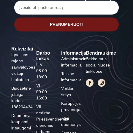
PRENUMERUOTI
Rekvizitai
Darbo
Informacija
Bendraukime
Ignalinos
laikas
Administracinė
Sekite mus
rajono
I–V:
informacija
socialiniuose
savivaldybės
08:00–
tinkluose
viešoji
Teisinė
18:00
biblioteka
informacija
VI:
Biudžetinė
Veiklos
09:00–
įstaiga,
sritys
16:00
kodas
Korupcijos
VII:
188204434
prevencija
nedirba
Duomenys
Atviri
Prieššventinėmis
kaupiami
duomenys
dienomis
ir saugomi
dirbame