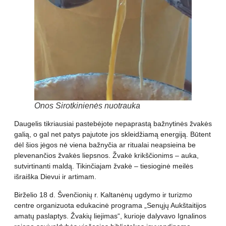
Onos Sirotkinienės nuotrauka
Daugelis tikriausiai pastebėjote nepaprastą bažnytinės žvakės
galią, o gal net patys pajutote jos skleidžiamą energiją. Būtent
dėl šios jėgos nė viena bažnyčia ar ritualai neapsieina be
plevenančios žvakės liepsnos. Žvakė krikščionims – auka,
sutvirtinanti maldą. Tikinčiajam žvakė – tiesioginė meilės
išraiška Dievui ir artimam.
Birželio 18 d. Švenčionių r. Kaltanėnų ugdymo ir turizmo
centre organizuota edukacinė programa „Senųjų Aukštaitijos
amatų paslaptys. Žvakių liejimas“, kurioje dalyvavo Ignalinos