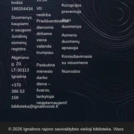
kodas
Korupcijos
VII:
188204434
prevencija
nedirba
Duomenys
Atviri
Prieššventinėmis
kaupiami
duomenys
dienomis
ir saugomi
dirbame
Asmens
Juridinių
viena
duomenų
asmenų
valanda
apsauga
registre.
trumpiau.
Konsultavimasis
Atgimimo
su visuomene
g. 20,
Paskutinė
LT-30113
mėnesio
Nuorodos
Ignalina
darbo
diena –
+370
švaros,
386 53
lankytojai
158
neaptarnaujami!
biblioteka@ignalinosvb.lt
© 2026 Ignalinos rajono savivaldybės viešoji biblioteka. Visos