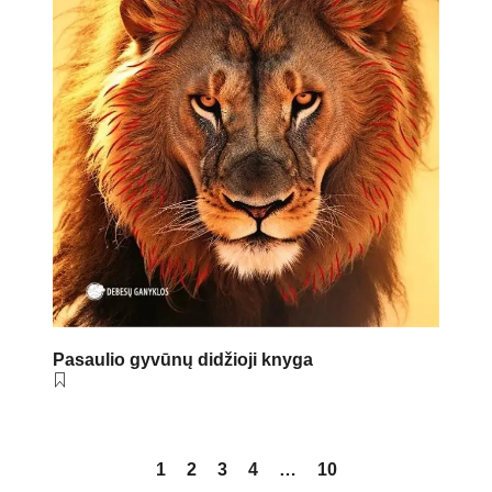
Pasaulio gyvūnų didžioji knyga
1
2
3
4
…
10