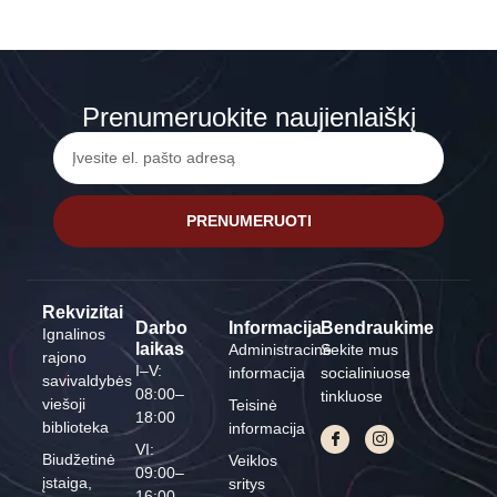
Prenumeruokite naujienlaiškį
PRENUMERUOTI
Rekvizitai
Darbo
Informacija
Bendraukime
Ignalinos
laikas
Administracinė
Sekite mus
rajono
I–V:
informacija
socialiniuose
savivaldybės
08:00–
tinkluose
viešoji
Teisinė
18:00
biblioteka
informacija
VI:
Biudžetinė
Veiklos
09:00–
įstaiga,
sritys
16:00