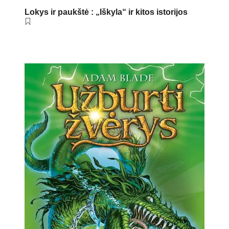
Lokys ir paukštė : „Iškyla“ ir kitos istorijos