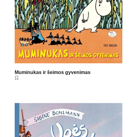
Muminukas ir šeimos gyvenimas