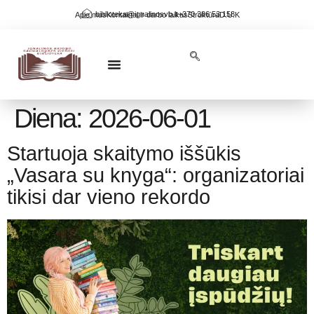
biblioteka@ignalinosvb.lt
+370 386 53 158
Apie mus
Kontaktai ir darbo laikas
Struktūra
D.U.K
NAUJOS KNYGOS BIBLIOTEKOJE
KRAŠTO PAŽINIMAS
VIRTUALIOS PARODOS
Diena:
2026-06-01
Startuoja skaitymo iššūkis
„Vasara su knyga“: organizatoriai
tikisi dar vieno rekordo