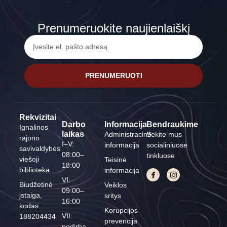
Prenumeruokite naujienlaiškį
PRENUMERUOTI
Rekvizitai
Darbo
Informacija
Bendraukime
Ignalinos
laikas
Administracinė
Sekite mus
rajono
I–V:
informacija
socialiniuose
savivaldybės
08:00–
tinkluose
viešoji
Teisinė
18:00
biblioteka
informacija
VI:
Biudžetinė
Veiklos
09:00–
įstaiga,
sritys
16:00
kodas
Korupcijos
VII:
188204434
prevencija
nedirba