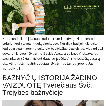
Nebūtina keliauti į kalnus, kad patirtum jų didybę. Nebūtina eiti
pajūriu, kad pajustum vėją plaukuose. Nereikia būti įsimylėjusiam,
kad suprastum jausmų sūkuryje besiblaškančias sielas. Visa tai gali
dovanoti knygos! Skaitymo iššūkis „Vasara su knyga“ skaitytojus
pasitinka su šūkiu „Triskart daugiau įspūdžių“ ir kviečia šią vasarą
skaityti, atrasti ir patirti daugiau. Skaitymas tampa įpročiu Jau
vienuoliktą […]
BAŽNYČIŲ ISTORIJA ŽADINO
VAIZDUOTĘ Tverečiaus Švč.
Trejybės bažnyčioje