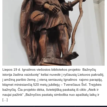
Liepos 19 d. Ignalinos viešosios bibliotekos projekto Bažnyčių
istorija žadina vaizduotę“ keliai nuvedė į ryčiausią Lietuvos pakraštį,
į amžiną paribio žemę, į vieną seniausių Ignalinos rajono parapijų,
kitąmet minėsiančią 520 metų jubiliejų – Tverečiaus Švč. Trejybės
bažnyčią. Čia projekto dėka, švietėjišką paskaitą iš ciklo „Ateik ir
naujai pažink“ „Bažnyčios pastatų simbolika nuo apaštalų laikų ir
[…]