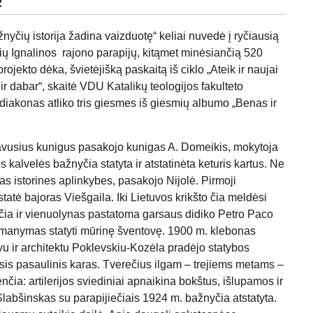
2
nyčių istorija žadina vaizduotę“ keliai nuvedė į ryčiausią
sių Ignalinos rajono parapijų, kitąmet minėsiančią 520
ojekto dėka, švietėjišką paskaitą iš ciklo „Ateik ir naujai
r dabar“, skaitė VDU Katalikų teologijos fakulteto
diakonas atliko tris giesmes iš giesmių albumo „Benas ir
rnavusius kunigus pasakojo kunigas A. Domeikis, mokytoja
s kalvelės bažnyčia statyta ir atstatinėta keturis kartus. Ne
čias istorines aplinkybes, pasakojo Nijolė. Pirmoji
atė bajoras Viešgaila. Iki Lietuvos krikšto čia meldėsi
nyčia ir vienuolynas pastatoma garsaus didiko Petro Paco
umanymas statyti mūrinę šventovę. 1900 m. klebonas
u ir architektu Poklevskiu-Kozėla pradėjo statybos
sis pasaulinis karas. Tverečius ilgam – trejiems metams –
nčia: artilerijos sviediniai apnaikina bokštus, išlupamos ir
labšinskas su parapijiečiais 1924 m. bažnyčia atstatyta.