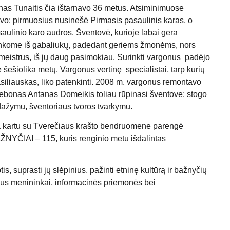
nas Tunaitis čia ištarnavo 36 metus. Atsiminimuose
uvo: pirmuosius nusinešė Pirmasis pasaulinis karas, o
aulinio karo audros. Šventovė, kurioje labai gera
rinkome iš gabaliukų, padedant geriems žmonėms, nors
meistrus, iš jų daug pasimokiau. Surinkti vargonus padėjo
 šešiolika metų. Vargonus vertinę specialistai, tarp kurių
siliauskas, liko patenkinti. 2008 m. vargonus remontavo
lebonas Antanas Domeikis toliau rūpinasi šventove: stogo
dažymu, šventoriaus tvoros tvarkymu.
eva kartu su Tverečiaus krašto bendruomene parengė
ČIAI – 115, kuris renginio metu išdalintas
tis, suprasti jų slėpinius, pažinti etninę kultūrą ir bažnyčių
alūs menininkai, informacinės priemonės bei