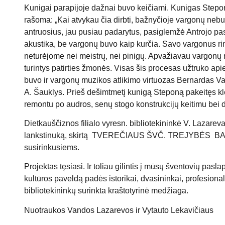
Kunigai parapijoje dažnai buvo keičiami. Kunigas Stepo
rašoma: „Kai atvykau čia dirbti, bažnyčioje vargonų neb
antruosius, jau pusiau padarytus, pasiglemžė Antrojo pas
akustika, be vargonų buvo kaip kurčia. Savo vargonus 
neturėjome nei meistrų, nei pinigų. Apvažiavau vargonų 
turintys patirties žmonės. Visas šis procesas užtruko apie
buvo ir vargonų muzikos atlikimo virtuozas Bernardas Va
A. Šauklys. Prieš dešimtmetį kunigą Steponą pakeitęs k
remontu po audros, senų stogo konstrukcijų keitimu bei 
Dietkauščiznos filialo vyresn. bibliotekininkė V. Lazar
lankstinuką, skirtą TVEREČIAUS ŠVČ. TREJYBĖS BAŽNY
susirinkusiems.
Projektas tęsiasi. Ir toliau gilintis į mūsų šventovių paslap
kultūros paveldą padės istorikai, dvasininkai, profesion
bibliotekininkų surinkta kraštotyrinė medžiaga.
Nuotraukos Vandos Lazarevos ir Vytauto Lekavičiaus