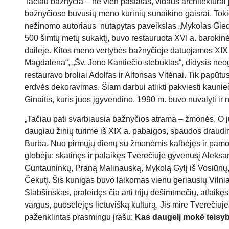
Tačiau bažnyčia – ne vien pastatas, vidaus architektūrai
bažnyčiose buvusių meno kūrinių sunaikino gaisrai. Tokio
nežinomo autoriaus nutapytas paveikslas „Mykolas Giedra
500 šimtų metų sukaktį, buvo restauruota XVI a. barokinė
dailėje. Kitos meno vertybės bažnyčioje datuojamos XIX 
Magdalena“, „Šv. Jono Kantiečio stebuklas“, didysis neog
restauravo broliai Adolfas ir Alfonsas Vitėnai. Tik pap
erdvės dekoravimas. Šiam darbui atlikti pakviesti kaunie
Ginaitis, kuris juos įgyvendino. 1990 m. buvo nuvalyti ir 
„Tačiau pati svarbiausia bažnyčios atrama – žmonės. O juo
daugiau žinių turime iš XIX a. pabaigos, spaudos draudim
Burba. Nuo pirmųjų dienų su žmonėmis kalbėjęs ir pamoksl
globėju: skatinęs ir palaikęs Tverečiuje gyvenusį Aleks
Guntauninkų, Praną Malinauską, Mykolą Gylį iš Vosiūnų
Čekutį. Šis kunigas buvo laikomas vienu geriausių Viln
Slabšinskas, praleidęs čia arti trijų dešimtmečių, atlaikę
vargus, puoselėjęs lietuvišką kultūrą. Jis mirė Tverečiu
paženklintas prasmingu įrašu:
Kas daugelį mokė teisyb