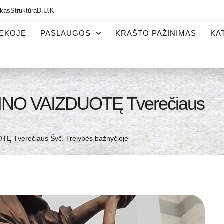
ikas
Struktūra
D.U.K
TEKOJE
PASLAUGOS
KRAŠTO PAŽINIMAS
KA
NO VAIZDUOTĘ Tverečiaus
 Tverečiaus Švč. Trejybės bažnyčioje