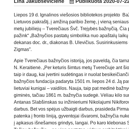
Lina Jakubsevičienė
Publikuota
2020-07-2
Liepos 19 d. Ignalinos viešosios bibliotekos projekto Baž
Lietuvos pakraštį, į amžiną paribio žemę, į vieną seniau
metų jubiliejų – Tverečiaus Švč. Trejybės bažnyčią. Čia pr
pažink“ „Bažnyčios pastatų simbolika nuo apaštalų laikų i
dekanas doc. dr., diakonas B. Ulevičius. Susirinkusiems 
Zigmas”.
Apie Tverečiaus bažnyčios istoriją, jos paveldą, čia ta
N. Keraitienė. „Per keturis šimtus metų Tverečiuje ant šio
taip ir daug, kai įvertini sudėtingas ir nuolat besikeičian
bažnyčios fundacija padaryta 1501 m. liepos 24 d. Ją past
lietuviai kunigai – vaidilos. Nauja, taip pat medinė baž
giminės, tačiau 1861 m. bažnyčia sudegė. Vėliau kilo s
Antanas Slabšinskas su inžinieriumi Nikolajumi Nikiforov
darbus. Bet vos spėjus užbaigti darbus, prasideda Pirma
patenka į fronto liniją, gyventojai išvaromi, bažnyčia nuke
į apkasus išnešamos grindys, langai. Po karo klebonas S