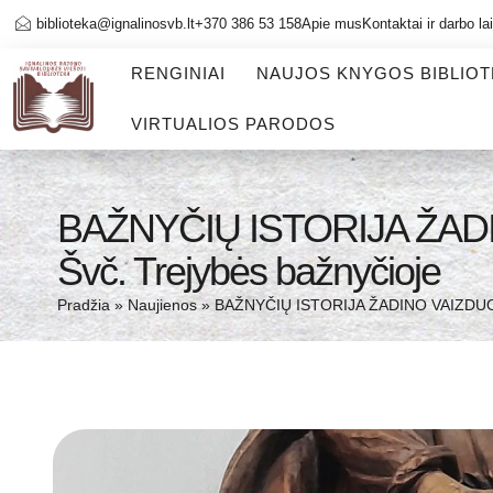
biblioteka@ignalinosvb.lt
+370 386 53 158
Apie mus
Kontaktai ir darbo la
RENGINIAI
NAUJOS KNYGOS BIBLIO
VIRTUALIOS PARODOS
BAŽNYČIŲ ISTORIJA ŽADI
Švč. Trejybės bažnyčioje
Pradžia
»
Naujienos
»
BAŽNYČIŲ ISTORIJA ŽADINO VAIZDUOTĘ