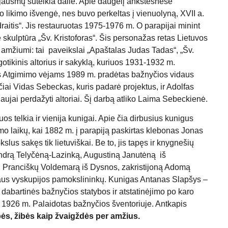
 jausmų suteikia dailė. Apie daugelį ankstesnėse
 likimo išvengė, nes buvo perkeltas į vienuolyną, XVII a.
itis“. Jis restauruotas 1975-1976 m. O parapijai minint
 skulptūra „Šv. Kristoforas“. Šis personažas retas Lietuvos
amžiumi: tai paveikslai „Apaštalas Judas Tadas“, „Šv.
otikinis altorius ir sakyklą, kuriuos 1931-1932 m.
ūtus Atgimimo vėjams 1989 m. pradėtas bažnyčios vidaus
čiai Vidas Sebeckas, kuris padarė projektus, ir Adolfas
naujai perdažyti altoriai. Šį darbą atliko Laima Sebeckienė.
s telkia ir vienija kunigai. Apie čia dirbusius kunigus
o laikų, kai 1882 m. į parapiją paskirtas klebonas Jonas
us sakęs tik lietuviškai. Be to, jis tapęs ir knygnešių
andrą Telyčėną-Lazinką, Augustiną Janutėną iš
, Pranciškų Voldemarą iš Dysnos, zakristijoną Adomą
iaus vyskupijos pamokslininkų. Kunigas Antanas Slapšys –
s dabartinės bažnyčios statybos ir atstatinėjimo po karo
je 1926 m. Palaidotas bažnyčios šventoriuje. Antkapis
ės, žibės kaip žvaigždės per amžius.