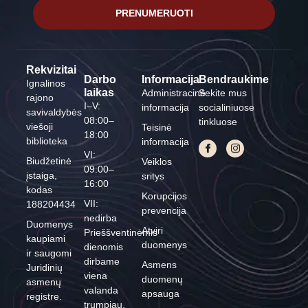
PRENUMERUOTI
Rekvizitai
Darbo
Informacija
Bendraukime
Ignalinos
laikas
Administracinė
Sekite mus
rajono
I–V:
informacija
socialiniuose
savivaldybės
08:00–
tinkluose
viešoji
Teisinė
18:00
biblioteka
informacija
VI:
Biudžetinė
Veiklos
09:00–
įstaiga,
sritys
16:00
kodas
Korupcijos
VII:
188204434
prevencija
nedirba
Duomenys
Atviri
Prieššventinėmis
kaupiami
duomenys
dienomis
ir saugomi
dirbame
Asmens
Juridinių
viena
duomenų
asmenų
valanda
apsauga
registre.
trumpiau.