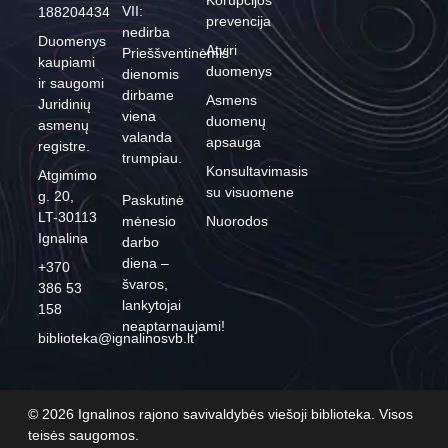
Korupcijos
VII:
188204434
prevencija
nedirba
Duomenys
Atviri
Prieššventinėmis
kaupiami
duomenys
dienomis
ir saugomi
dirbame
Asmens
Juridinių
viena
duomenų
asmenų
valanda
apsauga
registre.
trumpiau.
Konsultavimasis
Atgimimo
su visuomene
g. 20,
Paskutinė
LT-30113
mėnesio
Nuorodos
Ignalina
darbo
diena –
+370
švaros,
386 53
lankytojai
158
neaptarnaujami!
biblioteka@ignalinosvb.lt
© 2026 Ignalinos rajono savivaldybės viešoji biblioteka. Visos
teisės saugomos.