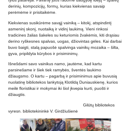
tylūs patarėjai. Pavartę juos radome daugybę idėjų – spalvų
derinių, kompozicijų, formų, kurias kiekvienas savaip
perėmėme ir prisitaikėme.
Kiekvienas susikūrėme savąjį vainiką – kitokį, atspindintį
asmeninį skonį, nuotaiką ir vidinį laukimą. Vieni rinkosi
tradicines žalias šakeles su keturiomis žvakėmis, kiti drąsiau
derino ryškesnes spalvas, uogas, džiovintas gėles. Kai darbai
buvo baigti, stalą papuošė spalvinga vainikų mozaika – šilta,
gyva, pripildyta kūrybos ir prisiminimų.
Išnešdami savo vainikus namo, jautėme, kad kartu
parsinešame ir šiek tiek ramybės, šventės laukimo
džiaugsmo. O kartu – pagarbą ir prisiminimus apie buvusią
nuolatinę bibliotekos lankytoją Klotildą Duniauskienę, kurios
meilė floristikai ir mokymai iki šiol įkvepia kurti, puošti ir
džiaugtis.
Gilūtų bibliotekos
vyresn. bibliotekininkė V. Girdžiušienė