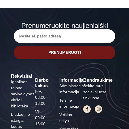
Prenumeruokite naujienlaiškį
PRENUMERUOTI
Rekvizitai
Darbo
Informacija
Bendraukime
Ignalinos
laikas
Administracinė
Sekite mus
rajono
I–V:
informacija
socialiniuose
savivaldybės
08:00–
tinkluose
viešoji
Teisinė
18:00
biblioteka
informacija
VI:
Biudžetinė
Veiklos
09:00–
įstaiga,
sritys
16:00
kodas