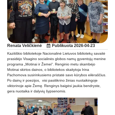
Renata Veličkienė
Publikuota
2026-04-23
Kazitiškio bibliotekoje Nacionalinė Lietuvos bibliotekų savaitė
prasidėjo Visagino socialinės globos namų gyventojų menine
programa „Motinai ir Žemei“. Renginio metu skambėjo
Motinai skirtos dainos, o bibliotekos skaitytoja Irina
Pachomova susirinkusiems pristatė savo kūrybos eilėraščius.
Po dainų ir poezijos, visi pasitikrino žinias nuotaikingoje
viktorinoje apie Žemę. Renginys baigėsi jaukia bendryste,
gera nuotaika ir dalyvių šypsenomis.