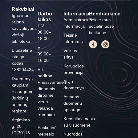
Rekvizitai
Darbo
Informacija
Bendraukime
Ignalinos
laikas
Administracinė
Sekite mus
rajono
I–V:
informacija
socialiniuose
savivaldybės
08:00–
tinkluose
viešoji
Teisinė
18:00
biblioteka
informacija
VI:
Biudžetinė
Veiklos
09:00–
įstaiga,
sritys
16:00
kodas
Korupcijos
VII:
188204434
prevencija
nedirba
Duomenys
Atviri
Prieššventinėmis
kaupiami
duomenys
dienomis
ir saugomi
dirbame
Asmens
Juridinių
viena
duomenų
asmenų
valanda
apsauga
registre.
trumpiau.
Konsultavimasis
Atgimimo
su visuomene
g. 20,
Paskutinė
LT-30113
mėnesio
Nuorodos