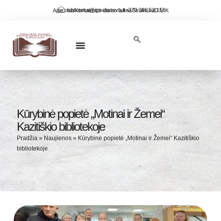
biblioteka@ignalinosvb.lt
+370 386 53 158
Apie mus
Kontaktai ir darbo laikas
Struktūra
D.U.K
NAUJOS KNYGOS BIBLIOTEKOJE
KRAŠTO PAŽINIMAS
VIRTUALIOS PARODOS
Kūrybinė popietė „Motinai ir Žemei“
Kazitiškio bibliotekoje
Pradžia
»
Naujienos
»
Kūrybinė popietė „Motinai ir Žemei“ Kazitiškio
bibliotekoje