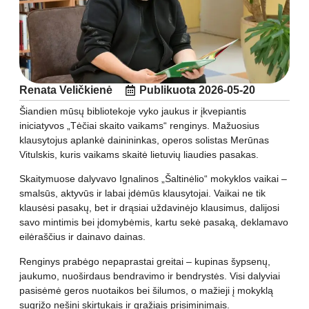
Renata Veličkienė
Publikuota
2026-05-20
Šiandien mūsų bibliotekoje vyko jaukus ir įkvepiantis
iniciatyvos „Tėčiai skaito vaikams“ renginys. Mažuosius
klausytojus aplankė dainininkas, operos solistas Merūnas
Vitulskis, kuris vaikams skaitė lietuvių liaudies pasakas.
Skaitymuose dalyvavo Ignalinos „Šaltinėlio“ mokyklos vaikai –
smalsūs, aktyvūs ir labai įdėmūs klausytojai. Vaikai ne tik
klausėsi pasakų, bet ir drąsiai uždavinėjo klausimus, dalijosi
savo mintimis bei įdomybėmis, kartu sekė pasaką, deklamavo
eilėraščius ir dainavo dainas.
Renginys prabėgo nepaprastai greitai – kupinas šypsenų,
jaukumo, nuoširdaus bendravimo ir bendrystės. Visi dalyviai
pasisėmė geros nuotaikos bei šilumos, o mažieji į mokyklą
sugrįžo nešini skirtukais ir gražiais prisiminimais.