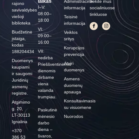
laikas
Administracinė
Sekite mus
rajono
I–V:
informacija
socialiniuose
savivaldybės
08:00–
tinkluose
viešoji
Teisinė
18:00
biblioteka
informacija
VI:
Biudžetinė
Veiklos
09:00–
įstaiga,
sritys
16:00
kodas
Korupcijos
VII:
188204434
prevencija
nedirba
Duomenys
Atviri
Prieššventinėmis
kaupiami
duomenys
dienomis
ir saugomi
dirbame
Asmens
Juridinių
viena
duomenų
asmenų
valanda
apsauga
registre.
trumpiau.
Konsultavimasis
Atgimimo
su visuomene
g. 20,
Paskutinė
LT-30113
mėnesio
Nuorodos
Ignalina
darbo
diena –
+370
švaros,
386 53