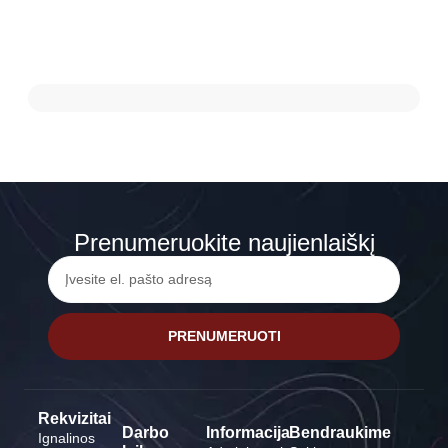
Prenumeruokite naujienlaiškį
PRENUMERUOTI
Rekvizitai
Darbo
Informacija
Bendraukime
Ignalinos