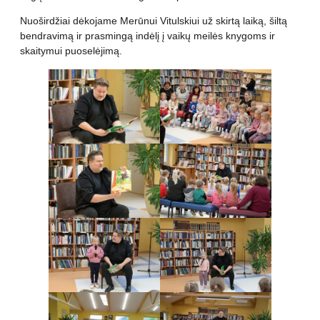
Nuoširdžiai dėkojame Merūnui Vitulskiui už skirtą laiką, šiltą
bendravimą ir prasmingą indėlį į vaikų meilės knygoms ir
skaitymui puoselėjimą.