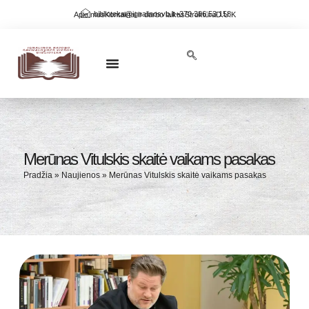
biblioteka@ignalinosvb.lt
+370 386 53 158
Apie mus
Kontaktai ir darbo laikas
Struktūra
D.U.K
NAUJOS KNYGOS BIBLIOTEKOJE
KRAŠTO PAŽINIMAS
VIRTUALIOS PARODOS
Merūnas Vitulskis skaitė vaikams pasakas
Pradžia
»
Naujienos
»
Merūnas Vitulskis skaitė vaikams pasakas