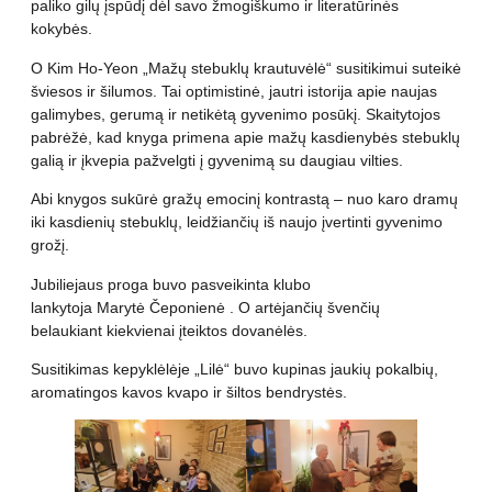
paliko gilų įspūdį dėl savo žmogiškumo ir literatūrinės
kokybės.
O Kim Ho-Yeon „Mažų stebuklų krautuvėlė“ susitikimui suteikė
šviesos ir šilumos. Tai optimistinė, jautri istorija apie naujas
galimybes, gerumą ir netikėtą gyvenimo posūkį. Skaitytojos
pabrėžė, kad knyga primena apie mažų kasdienybės stebuklų
galią ir įkvepia pažvelgti į gyvenimą su daugiau vilties.
Abi knygos sukūrė gražų emocinį kontrastą – nuo karo dramų
iki kasdienių stebuklų, leidžiančių iš naujo įvertinti gyvenimo
grožį.
Jubiliejaus proga buvo pasveikinta klubo
lankytoja Marytė Čeponienė . O artėjančių švenčių
belaukiant kiekvienai įteiktos dovanėlės.
Susitikimas kepyklėlėje „Lilė“ buvo kupinas jaukių pokalbių,
aromatingos kavos kvapo ir šiltos bendrystės.