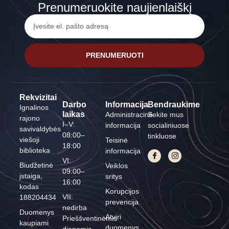
Prenumeruokite naujienlaiškį
PRENUMERUOTI
Rekvizitai
Darbo
Informacija
Bendraukime
Ignalinos
laikas
Administracinė
Sekite mus
rajono
I–V:
informacija
socialiniuose
savivaldybės
08:00–
tinkluose
viešoji
Teisinė
18:00
biblioteka
informacija
VI:
Biudžetinė
Veiklos
09:00–
įstaiga,
sritys
16:00
kodas
Korupcijos
VII:
188204434
prevencija
nedirba
Duomenys
Atviri
Prieššventinėmis
kaupiami
duomenys