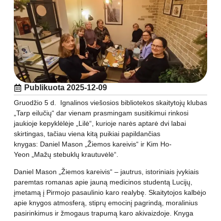
Publikuota
2025-12-09
Gruodžio 5 d. Ignalinos viešosios bibliotekos skaitytojų klubas
„Tarp eilučių“ dar vienam prasmingam susitikimui rinkosi
jaukioje kepyklėlėje „Lilė“, kurioje narės aptarė dvi labai
skirtingas, tačiau viena kitą puikiai papildančias
knygas: Daniel Mason „Žiemos kareivis“ ir Kim Ho-
Yeon „Mažų stebuklų krautuvėlė“.
Daniel Mason „Žiemos kareivis“ – jautrus, istoriniais įvykiais
paremtas romanas apie jauną medicinos studentą Lucijų,
įmetamą į Pirmojo pasaulinio karo realybę. Skaitytojos kalbėjo
apie knygos atmosferą, stiprų emocinį pagrindą, moralinius
pasirinkimus ir žmogaus trapumą karo akivaizdoje. Knyga