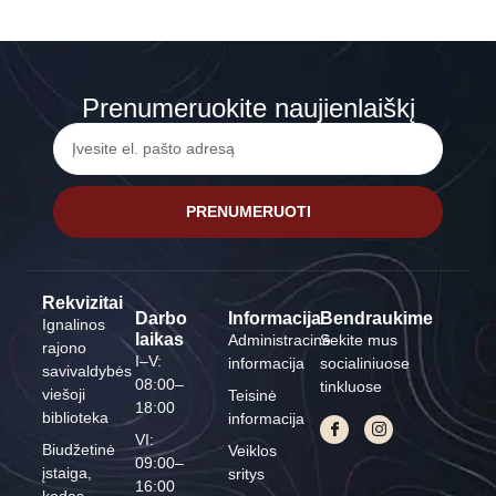
Prenumeruokite naujienlaiškį
PRENUMERUOTI
Rekvizitai
Darbo
Informacija
Bendraukime
Ignalinos
laikas
Administracinė
Sekite mus
rajono
I–V:
informacija
socialiniuose
savivaldybės
08:00–
tinkluose
viešoji
Teisinė
18:00
biblioteka
informacija
VI:
Biudžetinė
Veiklos
09:00–
įstaiga,
sritys
16:00