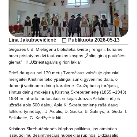
Lina Jakubsevičienė
Publikuota
2026-05-13
Gegužės 8 d. Mielagėnų biblioteka kvietė į renginį, kuriame
buvo pristatytos dvi tautosakos knygos „Žalioj girioj paukštės
giema“ ir „Užriestagalvis girion lakia“.
Prieš daugiau nei 170 metų Tverečiaus valsčiuje gimusiai
mergaitei Kristinai teko ypatingai sunki gyvenimo dalia, o
dabar ji vadinama dainų karaliene. Gražų balsą turėjusią,
šimtus dainų mokėjusią Kristiną Skrebutėnienę (1855 –1943)
1934 m. atrado tautosakos rinkėjas Juozas Aidulis ir iš jos
užrašė apie 500 dainų. Apie K. Skrebutėnienę rašė daug
folkloro tyrinėtojų: J. Aidulis, D. Sauka, B. Šaknys, S. Geda, I.
Seliukaitė, G. Kadžytė ir kiti.
Kristinos Skrebutėnienės kūrybos palikimu, jos atminties
išsaugojimu dešimtmečius nuosekliai rūpinosi Didžiasalio