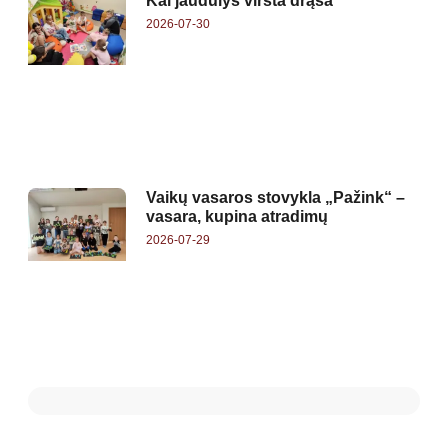
Kai jaudulys virsta drąsa
2026-07-30
Vaikų vasaros stovykla „Pažink“ –
vasara, kupina atradimų
2026-07-29