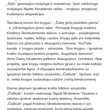
„Ryto“ gimnazijos mokytojai ir moksleiviai. Ypač reikšminga
mokytojos Nijolės Keraitienės veikla – renginiai, straipsniai,
kraštotyros ekspedicijos.
Šiandieną turime dvi knygas – „Žalioj girioj paukštės giema“
ir „Užriestagalvis girion lakia“. Pirmojoje knygoje sudėtos
Kristinos Skrebutėnienės dainos, o antrojoje – pasakojamoji
tautosaka, mįslės, laiškai, raudos. Knygų gale yra žodynėliai.
Dainos yra įdainuotos ir išsaugotos internete, YouTube
kanale, ir knygos priede – atmintuke. Šios knygos – Ignalinos
krašto muziejaus tęstinio projekto „Sugrįžtanti dainomis“,
skirto Dainų karalienės palikimo išsaugojimui, rezultatas. Apie
projektą, apie knygų rengimo darbus gyvai ir su meile kalbėjo
muziejininkė Agnė. Ji džiaugėsi bendradarbiavimu su
Ignalinos karšto folkloro ansambliu „Čiulbutė“. Jaučiasi, kad
ši veikla knygos sudarytojus subūrė į tvirtą bendruomenę.
Dainas įdainavo Ignalinos krašto folkloro ansamblis
„Čiulbutė“, kuriam vadovauja Sigutė Mudinienė. Pasakas ir
sakmes girdime skaitomas įvairių skaitovų. Ansamblis
„Čiulbutė“ pagal Kristinos Skrebutėnienės dainas ir jos
gyvenimą parengė programą, kurią pirmą kartą parodė