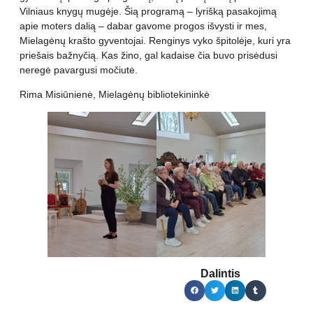
Vilniaus knygų mugėje. Šią programą – lyrišką pasakojimą
apie moters dalią – dabar gavome progos išvysti ir mes,
Mielagėnų krašto gyventojai. Renginys vyko špitolėje, kuri yra
priešais bažnyčią. Kas žino, gal kadaise čia buvo prisėdusi
neregė pavargusi močiutė.
Rima Misiūnienė, Mielagėnų bibliotekininkė
Dalintis