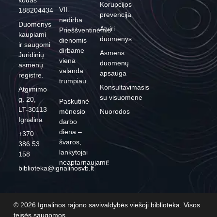
kodas
Korupcijos
VII:
188204434
prevencija
nedirba
Duomenys
Atviri
Prieššventinėmis
kaupiami
duomenys
dienomis
ir saugomi
dirbame
Asmens
Juridinių
viena
duomenų
asmenų
valanda
apsauga
registre.
trumpiau.
Konsultavimasis
Atgimimo
su visuomene
g. 20,
Paskutinė
LT-30113
mėnesio
Nuorodos
Ignalina
darbo
diena –
+370
švaros,
386 53
lankytojai
158
neaptarnaujami!
biblioteka@ignalinosvb.lt
© 2026 Ignalinos rajono savivaldybės viešoji biblioteka. Visos
teisės saugomos.